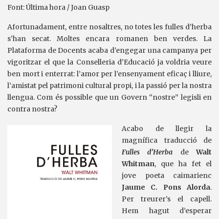
Font: Última hora / Joan Guasp
Afortunadament, entre nosaltres, no totes les fulles d’herba
s’han secat. Moltes encara romanen ben verdes. La
Plataforma de Docents acaba d’engegar una campanya per
vigoritzar el que la Conselleria d’Educació ja voldria veure
ben mort i enterrat: l’amor per l’ensenyament eficaç i lliure,
l’amistat pel patrimoni cultural propi, i la passió per la nostra
llengua. Com és possible que un Govern “nostre” legisli en
contra nostra?
Acabo de llegir la
magnífica traducció de
Fulles d’Herba
de
Walt
Whitman
, que ha fet el
jove poeta caimarienc
Jaume C. Pons Alorda
.
Per treurer’s el capell.
Hem hagut d’esperar