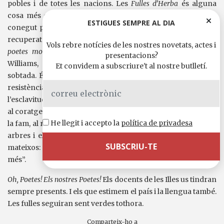
pobles i de totes les nacions. Les
Fulles d’Herba
és alguna
cosa més que aquell impressionant i commovedor poema
ESTIGUES SEMPRE AL DIA
conegut per tots que és
Oh, Capità! El meu Capità!
, que hem
recuperat aquests dies passats tot recordant E
l club dels
Vols rebre notícies de les nostres novetats, actes i
poetes morts
, tan magníficament interpretada per Robin
presentacions?
Williams, desaparegut fa poc de manera deplorable i
Et convidem a subscriure't al nostre butlletí.
sobtada. És, així mateix, el gran llibre que ens convida a la
resistència: “Un cop l’obediència és inqüestionable, un cop
l’esclavitud és total”. O quan fa aquelles emotives apel·lacions
al coratge i a la lluita: “Enfrontar-se a la nit, a les tempestes, a
He llegit i accepto la
política de privadesa
la fam, al ridícul, als accidents, als rebuigs, tal com ho fan els
arbres i els animals”. O el bell cant dels que són fidels a si
mateixos: “Tots canten el que els pertany a ells i a ningú
més”.
Oh, Poetes! Els nostres Poetes!
Els docents de les Illes us tindran
sempre presents. I els que estimem el país i la llengua també.
Les fulles seguiran sent verdes tothora.
Comparteix-ho a