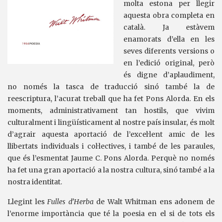
molta estona per llegir
aquesta obra completa en
català. Ja estàvem
enamorats d’ella en les
seves diferents versions o
en l’edició original, però
és digne d’aplaudiment,
no només la tasca de traducció sinó també la de
reescriptura, l’acurat treball que ha fet Pons Alorda. En els
moments, administrativament tan hostils, que vivim
culturalment i lingüísticament al nostre país insular, és molt
d’agrair aquesta aportació de l’excel·lent amic de les
llibertats individuals i col·lectives, i també de les paraules,
que és l’esmentat Jaume C. Pons Alorda. Perquè no només
ha fet una gran aportació a la nostra cultura, sinó també a la
nostra identitat.
Llegint les
Fulles d’Herba
de Walt Whitman ens adonem de
l’enorme importància que té la poesia en el si de tots els