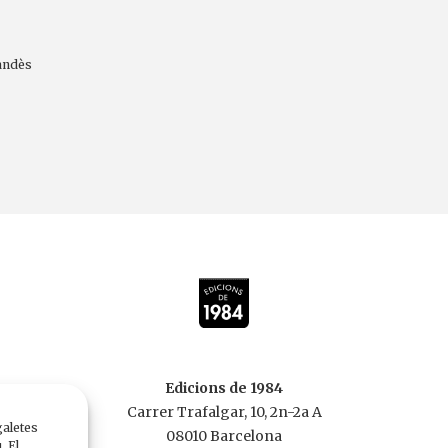
andès
Edicions de 1984
Carrer Trafalgar, 10, 2n-2a A
galetes
08010 Barcelona
. El