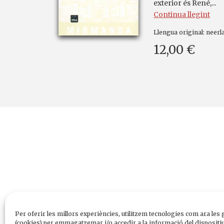
exterior és René,...
Continua llegint
Llengua original:
neerl
12,00 €
Per oferir les millors experiències, utilitzem tecnologies com ara les 
(cookies) per emmagatzemar i/o accedir a la informació del dispositiu