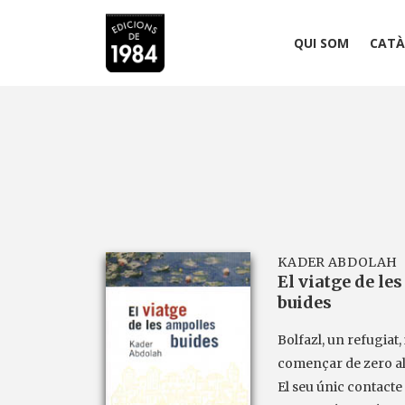
QUI SOM
CATÀ
KADER ABDOLAH
El viatge de le
buides
Bolfazl, un refugiat,
començar de zero al
El seu únic contact