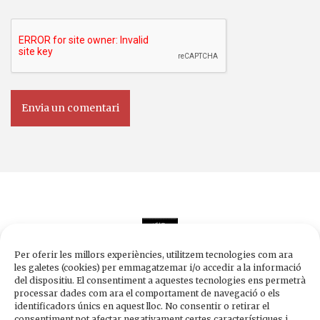
Per oferir les millors experiències, utilitzem tecnologies com ara
les galetes (cookies) per emmagatzemar i/o accedir a la informació
del dispositiu. El consentiment a aquestes tecnologies ens permetrà
processar dades com ara el comportament de navegació o els
Edicions de 1984
identificadors únics en aquest lloc. No consentir o retirar el
Carrer Trafalgar, 10, 2n-2a A
consentiment pot afectar negativament certes característiques i