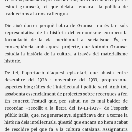
estudi gramscià, fet que delata –encara– la política de
traduccions a la nostra llengua.
Dic això darrer perquè l’obra de Gramsci no és tan sols
representativa de la història del comunisme europeu: la
formulació de la via meridional al socialisme. És, en
conseqüència amb aquest projecte, que Antonio Gramsci
estudia la història de la cultura a través del materialisme
històric.
De fet, l’aportació d’aquest epistolari, que abasta entre
desembre del 1926 i novembre del 1933, proporciona
aspectes biogràfics de l’intel·lectual i polític sard. Amb tot,
assabenta essencialment de projectes sobre recerques a fer.
En concret, l’estudi que, per sabut, no és mai balder de
recordar –recollit a la lletra del 19-III-1927– de l’esperit
públic italià, que, nogensmenys, significava dur a terme la
història dels intel·lectuals, qüestió que encara no hem acabat
de resoldre pel que fa a la cultura catalana. Assignatura