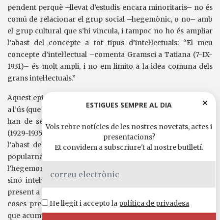
pendent perquè –llevat d’estudis encara minoritaris– no és
comú de relacionar el grup social –hegemònic, o no– amb
el grup cultural que s’hi vincula, i tampoc no ho és ampliar
l’abast del concepte a tot tipus d’intel·lectuals: “El meu
concepte d’intel·lectual –comenta Gramsci a Tatiana (7-IX-
1931)– és molt ampli, i no em limito a la idea comuna dels
grans intel·lectuals.”
Aquest epistolari, doncs, no és un intercanvi d’estats d’ànim
ESTIGUES SEMPRE AL DIA
a l’ús (que hi és). Gramsci sol·licita llibres a Tatiana, els quals li
han de servir per a la redacció dels
Quaderns de la presó
Vols rebre notícies de les nostres novetats, actes i
(1929-1935). La corrua d’autors que hi és esmentada explica
presentacions?
l’abast de les hipòtesis plantejades pel pres sard: cultura
Et convidem a subscriure't al nostre butlletí.
popularnacional, gustos de lectura, el pas de la dictadura a
l’hegemonia. Els objectius proposats, doncs, no eren erudits,
sinó intel·lectuals en llur sentit exacte: connectar passat i
present a fi de trobar un sentit revolucionari vers l’estat de
He llegit i accepto la
política de privadesa
coses present d’acord amb la correlació de forces socials
que acumulen una tradició de legitimació. Aquesta fita resta