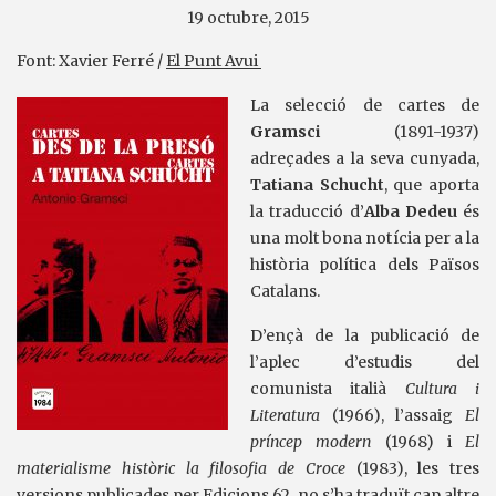
19 octubre, 2015
Font: Xavier Ferré /
El Punt Avui
La selecció de cartes de
Gramsci
(1891-1937)
adreçades a la seva cunyada,
Tatiana Schucht
, que aporta
la traducció d’
Alba Dedeu
és
una molt bona notícia per a la
història política dels Països
Catalans.
D’ençà de la publicació de
l’aplec d’estudis del
comunista italià
Cultura i
Literatura
(1966), l’assaig
El
príncep modern
(1968) i
El
materialisme històric la filosofia de Croce
(1983), les tres
versions publicades per Edicions 62, no s’ha traduït cap altre