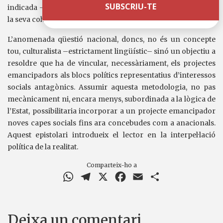
indicada –el cas de Milà– en la relació entre el teixit social i
la seva cohesió cultural-nacional.
L’anomenada qüestió nacional, doncs, no és un concepte
tou, culturalista –estrictament lingüístic– sinó un objectiu a
resoldre que ha de vincular, necessàriament, els projectes
emancipadors als blocs polítics representatius d’interessos
socials antagònics. Assumir aquesta metodologia, no pas
mecànicament ni, encara menys, subordinada a la lògica de
l’Estat, possibilitaria incorporar a un projecte emancipador
noves capes socials fins ara concebudes com a anacionals.
Aquest epistolari introdueix el lector en la interpel·lació
política de la realitat.
Comparteix-ho a
WhatsApp
Telegram
X
Facebook
Email
Comparteix
Deixa un comentari