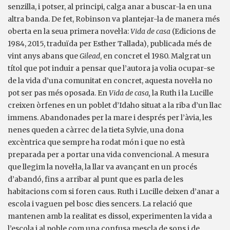
senzilla, i potser, al principi, calga anar a buscar-la en una
altra banda. De fet, Robinson va plantejar-la de manera més
oberta en la seua primera novel·la:
Vida de casa
(Edicions de
1984, 2015, traduïda per Esther Tallada), publicada més de
vint anys abans que
Gilead
, en concret el 1980. Malgrat un
títol que pot induir a pensar que l’autora ja volia ocupar-se
de la vida d’una comunitat en concret, aquesta novel·la no
pot ser pas més oposada. En
Vida de casa
,
la Ruth i la Lucille
creixen òrfenes en un poblet d’Idaho situat a la riba d’un llac
immens. Abandonades per la mare i després per l’àvia, les
nenes queden a càrrec de la tieta Sylvie, una dona
excèntrica que sempre ha rodat món i que no està
preparada per a portar una vida convencional. A mesura
que llegim la novel·la, la llar va avançant en un procés
d’abandó, fins a arribar al punt que es parla de les
habitacions com si foren caus. Ruth i Lucille deixen d’anar a
escola i vaguen pel bosc dies sencers. La relació que
mantenen amb la realitat es dissol, experimenten la vida a
l’escola i al poble com una confusa mescla de sons i de