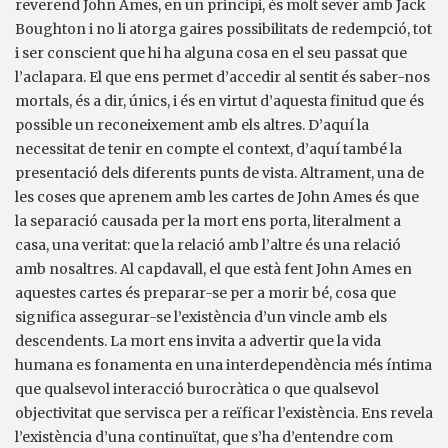
reverend John Ames, en un principi, és molt sever amb Jack
Boughton i no li atorga gaires possibilitats de redempció, tot
i ser conscient que hi ha alguna cosa en el seu passat que
l’aclapara. El que ens permet d’accedir al sentit és saber-nos
mortals, és a dir, únics, i és en virtut d’aquesta finitud que és
possible un reconeixement amb els altres. D’aquí la
necessitat de tenir en compte el context, d’aquí també la
presentació dels diferents punts de vista. Altrament, una de
les coses que aprenem amb les cartes de John Ames és que
la separació causada per la mort ens porta, literalment a
casa, una veritat: que la relació amb l’altre és una relació
amb nosaltres. Al capdavall, el que està fent John Ames en
aquestes cartes és preparar-se per a morir bé, cosa que
significa assegurar-se l’existència d’un vincle amb els
descendents. La mort ens invita a advertir que la vida
humana es fonamenta en una interdependència més íntima
que qualsevol interacció burocràtica o que qualsevol
objectivitat que servisca per a reïficar l’existència. Ens revela
l’existència d’una continuïtat, que s’ha d’entendre com