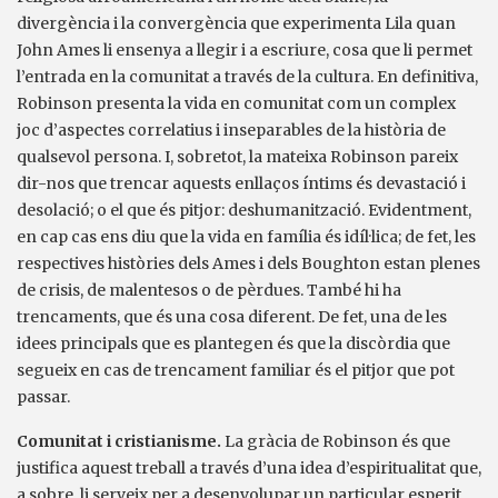
divergència i la convergència que experimenta Lila quan
John Ames li ensenya a llegir i a escriure, cosa que li permet
l’entrada en la comunitat a través de la cultura. En definitiva,
Robinson presenta la vida en comunitat com un complex
joc d’aspectes correlatius i inseparables de la història de
qualsevol persona. I, sobretot, la mateixa Robinson pareix
dir-nos que trencar aquests enllaços íntims és devastació i
desolació; o el que és pitjor: deshumanització. Evidentment,
en cap cas ens diu que la vida en família és idíl·lica; de fet, les
respectives històries dels Ames i dels Boughton estan plenes
de crisis, de malentesos o de pèrdues. També hi ha
trencaments, que és una cosa diferent. De fet, una de les
idees principals que es plantegen és que la discòrdia que
segueix en cas de trencament familiar és el pitjor que pot
passar.
Comunitat i cristianisme.
La gràcia de Robinson és que
justifica aquest treball a través d’una idea d’espiritualitat que,
a sobre, li serveix per a desenvolupar un particular esperit