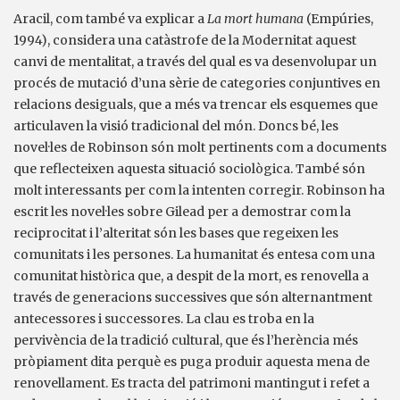
Aracil, com també va explicar a
La mort humana
(Empúries,
1994), considera una catàstrofe de la Modernitat aquest
canvi de mentalitat, a través del qual es va desenvolupar un
procés de mutació d’una sèrie de categories conjuntives en
relacions desiguals, que a més va trencar els esquemes que
articulaven la visió tradicional del món. Doncs bé, les
novel·les de Robinson són molt pertinents com a documents
que reflecteixen aquesta situació sociològica. També són
molt interessants per com la intenten corregir. Robinson ha
escrit les novel·les sobre Gilead per a demostrar com la
reciprocitat i l’alteritat són les bases que regeixen les
comunitats i les persones. La humanitat és entesa com una
comunitat històrica que, a despit de la mort, es renovella a
través de generacions successives que són alternantment
antecessores i successores. La clau es troba en la
pervivència de la tradició cultural, que és l’herència més
pròpiament dita perquè es puga produir aquesta mena de
renovellament. Es tracta del patrimoni mantingut i refet a