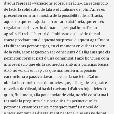
d’aquí l’epígraf «variacions sobre la gràcia». La redempció
de Jack, la solidaritat de Lila o el vitalisme de John Ames es
presenten com una mostra de la possibilitat de la Gràcia,
aquell do que ens ajuda a afrontar l’existència, que ens és
regalat sense haver-lo demanat i pel qual hem d’estar
agraïts. El treball literari de Robinson en la sèrie Gilead
tracta precisament d’aquesta sorpresa i d’aquest agraïment.
Els diferents personatges, en el moment en què es troben
de la vida, aconsegueixen ser conscients dels lligams que els
permeten formar part d’una comunitat. I això ho viuen com
una revelació que els fa connectar amb uns principis bàsics.
Això no vol dir en cap cas que mantenen una posició
carrinclona o passiva davant la vida i la societat. Cal no
oblidar les nombroses denúncies que, al llarg de les quatre
novel·les de Gilead, hi ha del racisme i d’altres injustícies. O
quan, finalment, Lila pot canviar de vida, no s’hi conforma i
formula la pregunta clau: per què Déu permet que les
persones, criatures seues, patisquen tant? La noció de
gràcia, per tant, és d’agraïment per tot el que ens ve donat