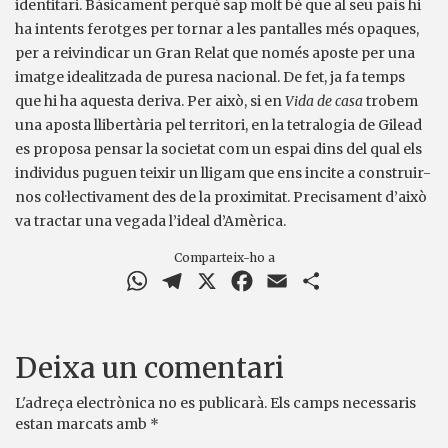
identitari. Bàsicament perquè sap molt bé que al seu país hi
ha intents ferotges per tornar a les pantalles més opaques,
per a reivindicar un Gran Relat que només aposte per una
imatge idealitzada de puresa nacional. De fet, ja fa temps
que hi ha aquesta deriva. Per això, si en
Vida de casa
trobem
una aposta llibertària pel territori, en la tetralogia de Gilead
es proposa pensar la societat com un espai dins del qual els
individus puguen teixir un lligam que ens incite a construir-
nos col·lectivament des de la proximitat. Precisament d’això
va tractar una vegada l’ideal d’Amèrica.
Comparteix-ho a
WhatsApp
Telegram
X
Facebook
Email
Comparteix
Deixa un comentari
L'adreça electrònica no es publicarà.
Els camps necessaris
estan marcats amb
*