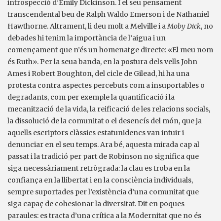
introspecció d’Emily Dickinson. I el seu pensament
transcendental beu de Ralph Waldo Emerson i de Nathaniel
Hawthorne. Altrament, li deu molt a Melville i a
Moby Dick
, no
debades hi tenim la importància de l’aigua i un
començament que n’és un homenatge directe: «El meu nom
és Ruth». Per la seua banda, en la postura dels vells John
Ames i Robert Boughton, del cicle de Gilead, hi ha una
protesta contra aspectes percebuts com a insuportables o
degradants, com per exemple la quantificació i la
mecanització de la vida, la reificació de les relacions socials,
la dissolució de la comunitat o el desencís del món, que ja
aquells escriptors clàssics estatunidencs van intuir i
denunciar en el seu temps. Ara bé, aquesta mirada cap al
passat i la tradició per part de Robinson no significa que
siga necessàriament retrògrada: la clau es troba en la
confiança en la llibertat i en la consciència individuals,
sempre suportades per l’existència d’una comunitat que
siga capaç de cohesionar la diversitat. Dit en poques
paraules: es tracta d’una crítica a la Modernitat que no és