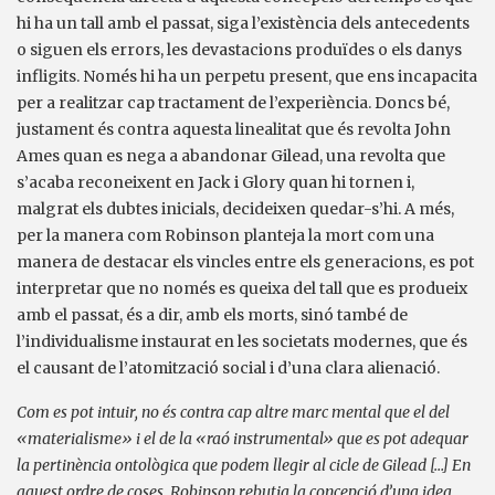
hi ha un tall amb el passat, siga l’existència dels antecedents
o siguen els errors, les devastacions produïdes o els danys
infligits. Només hi ha un perpetu present, que ens incapacita
per a realitzar cap tractament de l’experiència. Doncs bé,
justament és contra aquesta linealitat que és revolta John
Ames quan es nega a abandonar Gilead, una revolta que
s’acaba reconeixent en Jack i Glory quan hi tornen i,
malgrat els dubtes inicials, decideixen quedar-s’hi. A més,
per la manera com Robinson planteja la mort com una
manera de destacar els vincles entre els generacions, es pot
interpretar que no només es queixa del tall que es produeix
amb el passat, és a dir, amb els morts, sinó també de
l’individualisme instaurat en les societats modernes, que és
el causant de l’atomització social i d’una clara alienació.
Com es pot intuir, no és contra cap altre marc mental que el del
«materialisme» i el de la «raó instrumental» que es pot adequar
la pertinència ontològica que podem llegir al cicle de Gilead […] En
aquest ordre de coses, Robinson rebutja la concepció d’una idea