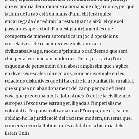
que es podria denominar «racionalisme oligàrquic», perquè
la llum de la raó està en mans d’una elit jeràrquica
encarregada de redimir la resta. Quant a això, el que sol
passar desapercebut d’aquest plantejament és que
comporta de manera automàtica un joc d’oposicions
correlatives i de relacions desiguals, com ara
civilitzat/salvatge, modern/primitiu o raó/desraó que serà
clau per a les societats modernes. De fet, es tracta d’un
esquema de pensament d’un abast amplíssim que s’aplica
en diverses escales i direccions, com per exemple en les
relacions disjuntives que hi ha entre la urbanitat i la ruralitat,
que suposa un abandonament del camp per poc eficient,
cosa que preocupa molt a John Ames. O entre la civilització
europea i l’exotisme estranger, lligada a l’imperialisme
colonial i a l’expansió ultramarina d’Europa, que és, cal no
oblidar-ho, la justificació del racisme modern, un tema que,
com ens recorda Robinson, és cabdal en la història dels
Estats Units.