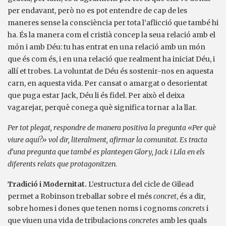
per endavant, però no es pot entendre de cap de les
maneres sense la consciència per tota l’aflicció que també hi
ha. És la manera com el cristià concep la seua relació amb el
món i amb Déu: tu has entrat en una relació amb un món
que és com és, i en una relació que realment ha iniciat Déu, i
allí et trobes. La voluntat de Déu és sostenir-nos en aquesta
carn, en aquesta vida. Per cansat o amargat o desorientat
que puga estar Jack, Déu li és fidel. Per això el deixa
vagarejar, perquè conega què significa tornar a la llar.
Per tot plegat, respondre de manera positiva la pregunta «Per què
viure aquí?» vol dir, literalment, afirmar la comunitat. Es tracta
d’una pregunta que també es plantegen Glory, Jack i Lila en els
diferents relats que protagonitzen.
Tradició i Modernitat.
L’estructura del cicle de Gilead
permet a Robinson treballar sobre el més
concret
, és a dir,
sobre homes i dones que tenen noms i cognoms
concrets
i
que viuen una vida de tribulacions
concretes
amb les quals