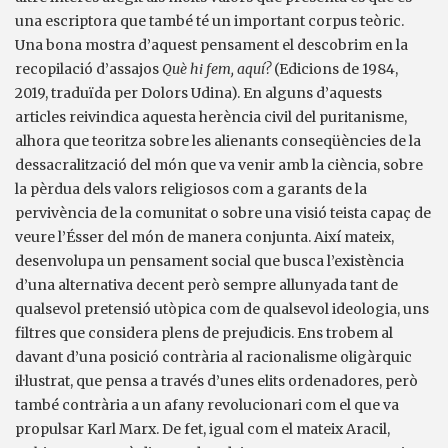
una escriptora que també té un important corpus teòric.
Una bona mostra d’aquest pensament el descobrim en la
recopilació d’assajos
Què hi fem, aquí?
(Edicions de 1984,
2019, traduïda per Dolors Udina). En alguns d’aquests
articles reivindica aquesta herència civil del puritanisme,
alhora que teoritza sobre les alienants conseqüències de la
dessacralització del món que va venir amb la ciència, sobre
la pèrdua dels valors religiosos com a garants de la
pervivència de la comunitat o sobre una visió teista capaç de
veure l’Ésser del món de manera conjunta. Així mateix,
desenvolupa un pensament social que busca l’existència
d’una alternativa decent però sempre allunyada tant de
qualsevol pretensió utòpica com de qualsevol ideologia, uns
filtres que considera plens de prejudicis. Ens trobem al
davant d’una posició contrària al racionalisme oligàrquic
il·lustrat, que pensa a través d’unes elits ordenadores, però
també contrària a un afany revolucionari com el que va
propulsar Karl Marx. De fet, igual com el mateix Aracil,