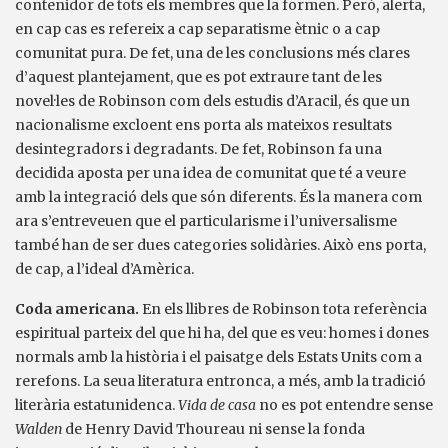
contenidor de tots els membres que la formen. Però, alerta,
en cap cas es refereix a cap separatisme ètnic o a cap
comunitat pura. De fet, una de les conclusions més clares
d’aquest plantejament, que es pot extraure tant de les
novel·les de Robinson com dels estudis d’Aracil, és que un
nacionalisme excloent ens porta als mateixos resultats
desintegradors i degradants. De fet, Robinson fa una
decidida aposta per una idea de comunitat que té a veure
amb la integració dels que són diferents. És la manera com
ara s’entreveuen que el particularisme i l’universalisme
també han de ser dues categories solidàries. Això ens porta,
de cap, a l’ideal d’Amèrica.
Coda americana.
En els llibres de Robinson tota referència
espiritual parteix del que hi ha, del que es veu: homes i dones
normals amb la història i el paisatge dels Estats Units com a
rerefons. La seua literatura entronca, a més, amb la tradició
literària estatunidenca.
Vida de casa
no es pot entendre sense
Walden
de Henry David Thoureau ni sense la fonda