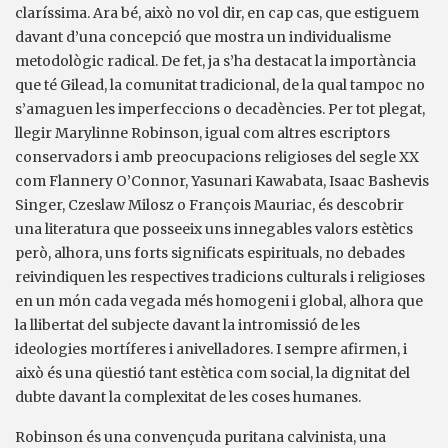
claríssima. Ara bé, això no vol dir, en cap cas, que estiguem
davant d’una concepció que mostra un individualisme
metodològic radical. De fet, ja s’ha destacat la importància
que té Gilead, la comunitat tradicional, de la qual tampoc no
s’amaguen les imperfeccions o decadències. Per tot plegat,
llegir Marylinne Robinson, igual com altres escriptors
conservadors i amb preocupacions religioses del segle XX
com Flannery O’Connor, Yasunari Kawabata, Isaac Bashevis
Singer, Czeslaw Milosz o François Mauriac, és descobrir
una literatura que posseeix uns innegables valors estètics
però, alhora, uns forts significats espirituals, no debades
reivindiquen les respectives tradicions culturals i religioses
en un món cada vegada més homogeni i global, alhora que
la llibertat del subjecte davant la intromissió de les
ideologies mortíferes i anivelladores. I sempre afirmen, i
això és una qüestió tant estètica com social, la dignitat del
dubte davant la complexitat de les coses humanes.
Robinson és una convençuda puritana calvinista, una