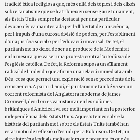
tradició ètica i religiosa que, més enllà dels tòpics i dels clixés
sobre fanatisme que se li atribueixen sense gaire fonament,
als Estats Units sempre ha destacat per una particular
devoció cívica manifestada per la llibertat de consciència,
per l’impuls d’una curosa divisió de poders, per l’establiment
d’una justícia social o per l’educació universal. De fet, el
puritanisme no deixa de ser un producte de la Modernitat
en la mesura que va ser una protesta contra l’ortodòxia de
l’església catòlica. De fet, la Reforma suposa un aïllament
radical de l’individu que afirma una relació immediata amb
Déu, cosa que permet una exploració sense precedents de la
consciència. A partir d’aquí, el puritanisme també va ser un
corrent reformista de l’Anglaterra moderna de James
Cromwell, des d’on es va instaurar en les colònies
britàniques d’Amèrica i va ser molt important en la posterior
independència dels Estats Units. Aquests temes sobre la
història del puritanisme i sobre els Estats Units també han
estat motiu de reflexió i d’estudi per a Robinson. De fet, un
altre interès afegit als molts valors que presenta és que és