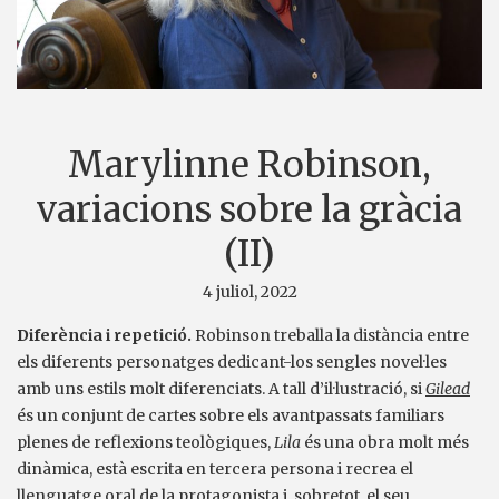
Marylinne Robinson,
variacions sobre la gràcia
(II)
4 juliol, 2022
Diferència i repetició.
Robinson treballa la distància entre
els diferents personatges dedicant-los sengles novel·les
amb uns estils molt diferenciats. A tall d’il·lustració, si
Gilead
és un conjunt de cartes sobre els avantpassats familiars
plenes de reflexions teològiques,
Lila
és una obra molt més
dinàmica, està escrita en tercera persona i recrea el
llenguatge oral de la protagonista i, sobretot, el seu