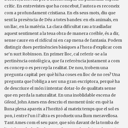
crític. En entrevistes que ha concebut, l’autora es reconeix
com a profundament cristiana. En els seus mots, diu que
sent la presència de Déu a totes bandes: en els animals, en
un llac, en la matèria. La clara dificultat rau a traslladar
aquest sentiment a la teua obra de manera creïble, és a dir,
sense caure en el ridícul ni en cap mena de fantasia. Podem
distingir dues pertinències bàsiques a l’hora d’explicar com
se’n surt Robinson. En primer lloc, cal referir-se a la
pertinència ontològica, que fa referència justament a com
es concep o es percep la realitat. De nou, trobem una
pregunta capital: per què hi ha coses en lloc de no res? Una
pregunta que l’obliga a ser una gran escriptora, perquè ha
de descriure el món i intentar dotar-lo de qualitats sense
que en perda la naturalitat. En una inoblidable escena de
Gilead
, John Ames ens descriu el moment únic en què la
lluna plena apareix a l’horitzó al mateix temps que el sol es
pon, i entre l’un i l’altra es produeix una llum meravellosa.
Tant Ames com el seu pare, que són davant de la tomba de