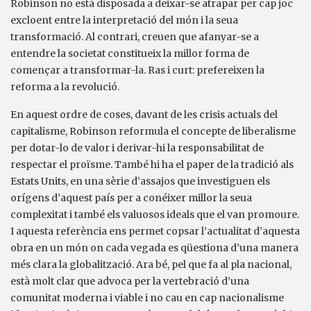
Robinson no està disposada a deixar-se atrapar per cap joc
excloent entre la interpretació del món i la seua
transformació. Al contrari, creuen que afanyar-se a
entendre la societat constitueix la millor forma de
començar a transformar-la. Ras i curt: prefereixen la
reforma a la revolució.
En aquest ordre de coses, davant de les crisis actuals del
capitalisme, Robinson reformula el concepte de liberalisme
per dotar-lo de valor i derivar-hi la responsabilitat de
respectar el proïsme. També hi ha el paper de la tradició als
Estats Units, en una sèrie d’assajos que investiguen els
orígens d’aquest país per a conéixer millor la seua
complexitat i també els valuosos ideals que el van promoure.
I aquesta referència ens permet copsar l’actualitat d’aquesta
obra en un món on cada vegada es qüestiona d’una manera
més clara la globalització. Ara bé, pel que fa al pla nacional,
està molt clar que advoca per la vertebració d’una
comunitat moderna i viable i no cau en cap nacionalisme