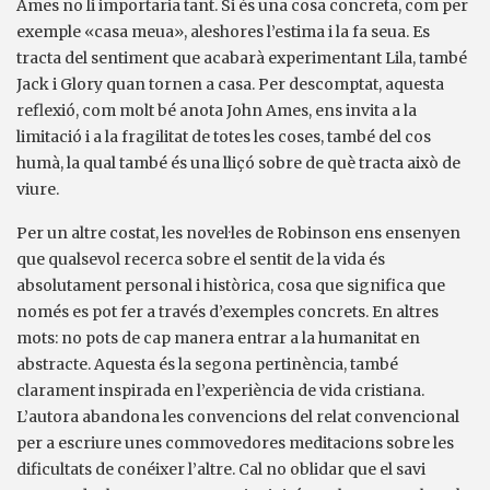
Ames no li importaria tant. Si és una cosa concreta, com per
exemple «casa meua», aleshores l’estima i la fa seua. Es
tracta del sentiment que acabarà experimentant Lila, també
Jack i Glory quan tornen a casa. Per descomptat, aquesta
reflexió, com molt bé anota John Ames, ens invita a la
limitació i a la fragilitat de totes les coses, també del cos
humà, la qual també és una lliçó sobre de què tracta això de
viure.
Per un altre costat, les novel·les de Robinson ens ensenyen
que qualsevol recerca sobre el sentit de la vida és
absolutament personal i històrica, cosa que significa que
només es pot fer a través d’exemples concrets. En altres
mots: no pots de cap manera entrar a la humanitat en
abstracte. Aquesta és la segona pertinència, també
clarament inspirada en l’experiència de vida cristiana.
L’autora abandona les convencions del relat convencional
per a escriure unes commovedores meditacions sobre les
dificultats de conéixer l’altre. Cal no oblidar que el savi