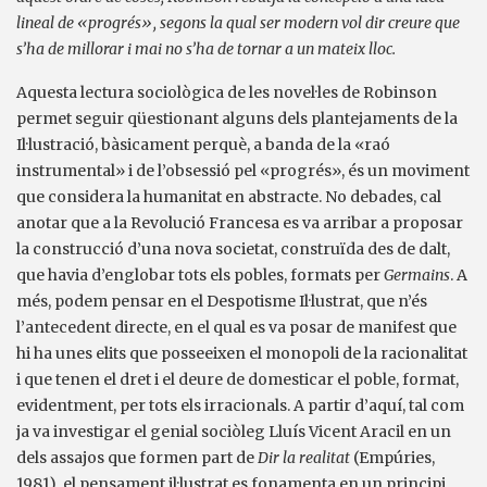
lineal de «progrés», segons la qual ser modern vol dir creure que
s’ha de millorar i mai no s’ha de tornar a un mateix lloc.
Aquesta lectura sociològica de les novel·les de Robinson
permet seguir qüestionant alguns dels plantejaments de la
Il·lustració, bàsicament perquè, a banda de la «raó
instrumental» i de l’obsessió pel «progrés», és un moviment
que considera la humanitat en abstracte. No debades, cal
anotar que a la Revolució Francesa es va arribar a proposar
la construcció d’una nova societat, construïda des de dalt,
que havia d’englobar tots els pobles, formats per
Germains
. A
més, podem pensar en el Despotisme Il·lustrat, que n’és
l’antecedent directe, en el qual es va posar de manifest que
hi ha unes elits que posseeixen el monopoli de la racionalitat
i que tenen el dret i el deure de domesticar el poble, format,
evidentment, per tots els irracionals. A partir d’aquí, tal com
ja va investigar el genial sociòleg Lluís Vicent Aracil en un
dels assajos que formen part de
Dir la realitat
(Empúries,
1981), el pensament il·lustrat es fonamenta en un principi