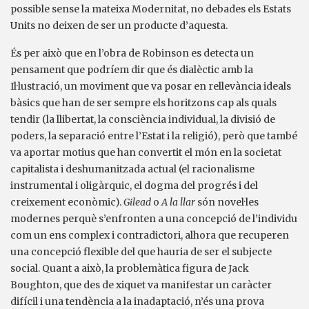
possible sense la mateixa Modernitat, no debades els Estats
Units no deixen de ser un producte d’aquesta.
És per això que en l’obra de Robinson es detecta un
pensament que podríem dir que és dialèctic amb la
Il·lustració, un moviment que va posar en rellevància ideals
bàsics que han de ser sempre els horitzons cap als quals
tendir (la llibertat, la consciència individual, la divisió de
poders, la separació entre l’Estat i la religió), però que també
va aportar motius que han convertit el món en la societat
capitalista i deshumanitzada actual (el racionalisme
instrumental i oligàrquic, el dogma del progrés i del
creixement econòmic).
Gilead
o
A la llar
són novel·les
modernes perquè s’enfronten a una concepció de l’individu
com un ens complex i contradictori, alhora que recuperen
una concepció flexible del que hauria de ser el subjecte
social. Quant a això, la problemàtica figura de Jack
Boughton, que des de xiquet va manifestar un caràcter
difícil i una tendència a la inadaptació, n’és una prova