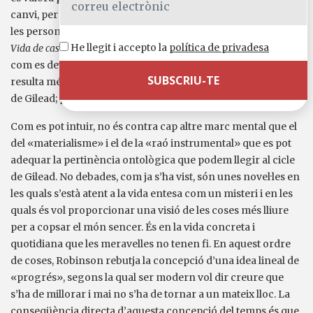
canvi, per a Robinson el món té un caràcter sagrat al qual
les persones hem oblidat com obrir-nos-hi. És per això que
He llegit i accepto la
política de privadesa
Vida de casa
és una novel·la que aspira a mostrar la natura
com es devia percebre abans de l’electricitat. A partir d’aquí,
resulta més senzill interpretar les claus polítiques del cicle
de Gilead; perquè n’hi ha unes quantes.
Com es pot intuir, no és contra cap altre marc mental que el
del «materialisme» i el de la «raó instrumental» que es pot
adequar la pertinència ontològica que podem llegir al cicle
de Gilead. No debades, com ja s’ha vist, són unes novel·les en
les quals s’està atent a la vida entesa com un misteri i en les
quals és vol proporcionar una visió de les coses més lliure
per a copsar el món sencer. És en la vida concreta i
quotidiana que les meravelles no tenen fi. En aquest ordre
de coses, Robinson rebutja la concepció d’una idea lineal de
«progrés», segons la qual ser modern vol dir creure que
s’ha de millorar i mai no s’ha de tornar a un mateix lloc. La
conseqüència directa d’aquesta concepció del temps és que