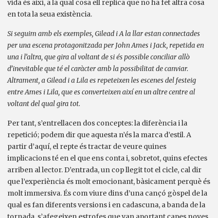
vida és així, a la qual cosa ell replica que no ha fet altra cosa
en tota la seua existència.
Si seguim amb els exemples, Gilead i A la llar estan connectades
per una escena protagonitzada per John Ames i Jack, repetida en
una i l’altra, que gira al voltant de si és possible conciliar allò
d’inevitable que té el caràcter amb la possibilitat de canviar.
Altrament, a Gilead i a Lila es repeteixen les escenes del festeig
entre Ames i Lila, que es converteixen així en un altre centre al
voltant del qual gira tot.
Per tant, s’entrellacen dos conceptes: la diferència i la
repetició; podem dir que aquesta n’és la marca d’estil. A
partir d’aquí, el repte és tractar de veure quines
implicacions té en el que ens conta i, sobretot, quins efectes
arriben al lector. D’entrada, un cop llegit tot el cicle, cal dir
que l’experiència és molt emocionant, bàsicament perquè és
molt immersiva. És com viure dins d’una cançó gòspel de la
qual es fan diferents versions i en cadascuna, a banda de la
tornada, s’afegeixen estrofes que van aportant capes noves