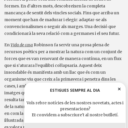
formes. En d’altres mots, descobreixen la completa
mancança de sentit dels vincles socials. Fins que arriba un
moment que han de madurar i elegir: adaptar-se als
convencionalismes o seguir als marges. Una decisió que
condicionarà la seva relació com a germanes i el seu futur.
En
Vida de casa
Robinson fa servir una prosa plena de
recursos poètics per a mostrar la natura com un conjunt de
forces que es van renovant de manera contínua, en un flux
que si s’aturara l’equilibri col·lapsaria. Aquest deix
insondable és manifesta amb un llac que és com un
organisme viu que creix a la primavera i penetra dins les
cases, i amb unes muntanyes i un bosc que emeten sons i
ESTIGUES SEMPRE AL DIA
imatges que preserven secrets atàvics. Però, per què ens
resulta tan fascinant i alhora tan estranya aquesta presència
Vols rebre notícies de les nostres novetats, actes i
de la natura? La resposta, ara sí, és fàcil, només cal pensar
presentacions?
en com la idea de «progrés» que ve de la Modernitat
Et convidem a subscriure't al nostre butlletí.
il·lustrada ha convertit la natura en una «cosa» que només
es valora pel rendiment econòmic que se li pot traure. En