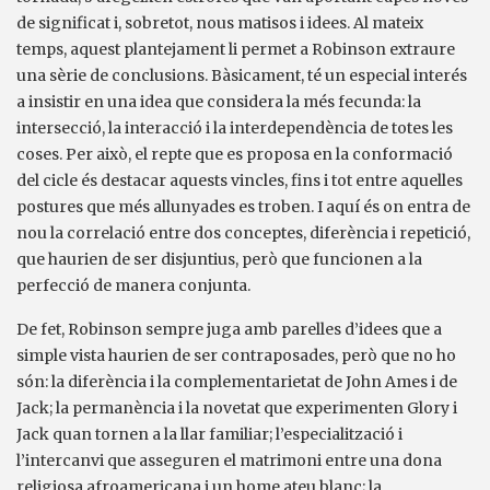
de significat i, sobretot, nous matisos i idees. Al mateix
temps, aquest plantejament li permet a Robinson extraure
una sèrie de conclusions. Bàsicament, té un especial interés
a insistir en una idea que considera la més fecunda: la
intersecció, la interacció i la interdependència de totes les
coses. Per això, el repte que es proposa en la conformació
del cicle és destacar aquests vincles, fins i tot entre aquelles
postures que més allunyades es troben. I aquí és on entra de
nou la correlació entre dos conceptes, diferència i repetició,
que haurien de ser disjuntius, però que funcionen a la
perfecció de manera conjunta.
De fet, Robinson sempre juga amb parelles d’idees que a
simple vista haurien de ser contraposades, però que no ho
són: la diferència i la complementarietat de John Ames i de
Jack; la permanència i la novetat que experimenten Glory i
Jack quan tornen a la llar familiar; l’especialització i
l’intercanvi que asseguren el matrimoni entre una dona
religiosa afroamericana i un home ateu blanc; la