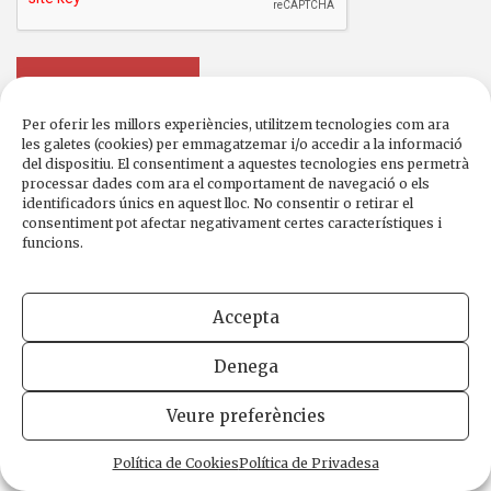
Per oferir les millors experiències, utilitzem tecnologies com ara
les galetes (cookies) per emmagatzemar i/o accedir a la informació
del dispositiu. El consentiment a aquestes tecnologies ens permetrà
processar dades com ara el comportament de navegació o els
identificadors únics en aquest lloc. No consentir o retirar el
consentiment pot afectar negativament certes característiques i
funcions.
Accepta
Denega
Edicions de 1984
Carrer Trafalgar, 10, 2n-2a A
Veure preferències
08010 Barcelona
Tel.
933 003 271
Política de Cookies
Política de Privadesa
Fax 934 854 375