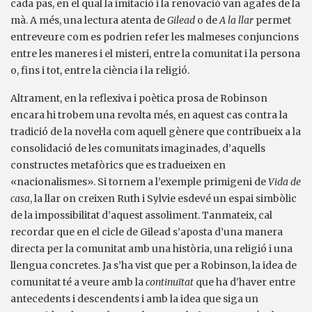
cada pas, en el qual la imitació i la renovació van agafes de la
mà. A més, una lectura atenta de
Gilead
o de
A la llar
permet
entreveure com es podrien refer les malmeses conjuncions
entre les maneres i el misteri, entre la comunitat i la persona
o, fins i tot, entre la ciència i la religió.
Altrament, en la reflexiva i poètica prosa de Robinson
encara hi trobem una revolta més, en aquest cas contra la
tradició de la novel·la com aquell gènere que contribueix a la
consolidació de les comunitats imaginades, d’aquells
constructes metafòrics que es tradueixen en
«nacionalismes». Si tornem a l’exemple primigeni de
Vida de
casa
, la llar on creixen Ruth i Sylvie esdevé un espai simbòlic
de la impossibilitat d’aquest assoliment. Tanmateix, cal
recordar que en el cicle de Gilead s’aposta d’una manera
directa per la comunitat amb una història, una religió i una
llengua concretes. Ja s’ha vist que per a Robinson, la idea de
comunitat té a veure amb la
continuïtat
que ha d’haver entre
antecedents i descendents i amb la idea que siga un