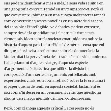
ens podem identificar. A més a més, la seua vida se situa en
una geografia
concreta
, també en un temps
concret
. Però el
que converteix Robinson en una autora molt interessant és
com converteix aquestes novel·les en un mètode d’ascens
del sensible a l’intel·ligible. No debades, podem extreure,
sempre des de la quotidianitat i el particularisme més
elementals, idees sobre la societat estatunidenca, sobre la
història d’aquest país i sobre l’ideal d’Amèrica, cosa que vol
dir que se’ns invita a reflexionar sobre la democràcia, la
Modernitat i la pervivència de la tradició en la vida moderna.
I al capdamunt d’aquest viatge, d’aquesta espècie
d’argumentació dialèctica que utilitza la divisió i la
composició d’una sèrie d’arguments entrellaçats amb
experiències vitals, es troba la reflexió sobre la fe cristiana i
el paper que ha de tenir en aquesta societat. Justament és
així com s’hi desprén un pensament crític que qüestiona
alguns dels marcs mentals del món contemporani.
Però, com planteja aquesta crítica? La resposta no és