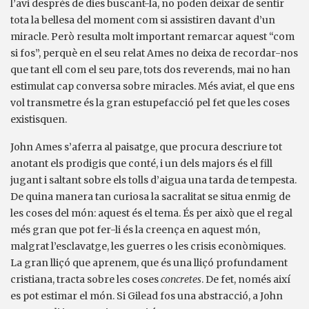
l’avi després de dies buscant-la, no poden deixar de sentir
tota la bellesa del moment com si assistiren davant d’un
miracle. Però resulta molt important remarcar aquest “com
si fos”, perquè en el seu relat Ames no deixa de recordar-nos
que tant ell com el seu pare, tots dos reverends, mai no han
estimulat cap conversa sobre miracles. Més aviat, el que ens
vol transmetre és la gran estupefacció pel fet que les coses
existisquen.
John Ames s’aferra al paisatge, que procura descriure tot
anotant els prodigis que conté, i un dels majors és el fill
jugant i saltant sobre els tolls d’aigua una tarda de tempesta.
De quina manera tan curiosa la sacralitat se situa enmig de
les coses del món: aquest és el tema. És per això que el regal
més gran que pot fer-li és la creença en aquest món,
malgrat l’esclavatge, les guerres o les crisis econòmiques.
La gran lliçó que aprenem, que és una lliçó profundament
cristiana, tracta sobre les coses
concretes
. De fet, només així
es pot estimar el món. Si Gilead fos una abstracció, a John