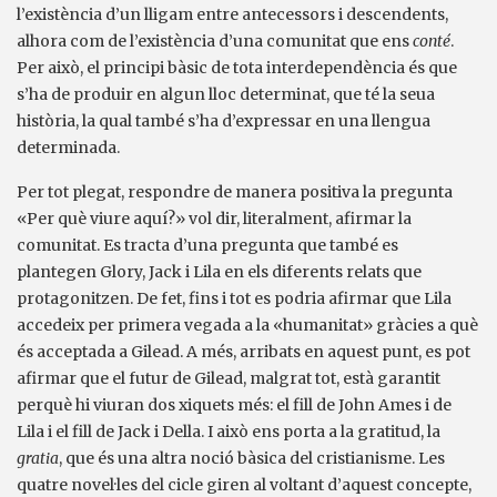
l’existència d’un lligam entre antecessors i descendents,
alhora com de l’existència d’una comunitat que ens
conté
.
Per això, el principi bàsic de tota interdependència és que
s’ha de produir en algun lloc determinat, que té la seua
història, la qual també s’ha d’expressar en una llengua
determinada.
Per tot plegat, respondre de manera positiva la pregunta
«Per què viure aquí?» vol dir, literalment, afirmar la
comunitat. Es tracta d’una pregunta que també es
plantegen Glory, Jack i Lila en els diferents relats que
protagonitzen. De fet, fins i tot es podria afirmar que Lila
accedeix per primera vegada a la «humanitat» gràcies a què
és acceptada a Gilead. A més, arribats en aquest punt, es pot
afirmar que el futur de Gilead, malgrat tot, està garantit
perquè hi viuran dos xiquets més: el fill de John Ames i de
Lila i el fill de Jack i Della. I això ens porta a la gratitud, la
gratia
, que és una altra noció bàsica del cristianisme. Les
quatre novel·les del cicle giren al voltant d’aquest concepte,