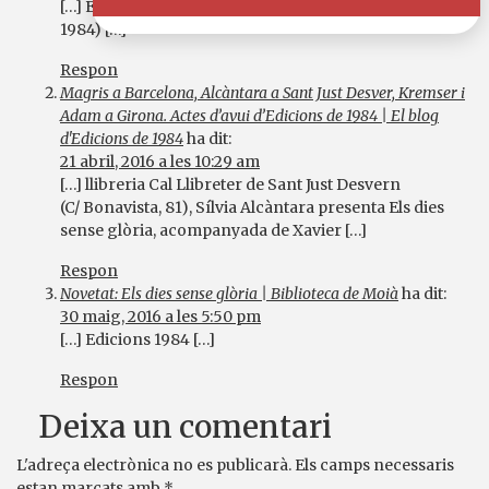
[…] Els dies sense glòria. Sílvia Alcàntara. (Edicions de
1984) […]
Respon
Magris a Barcelona, Alcàntara a Sant Just Desver, Kremser i
Adam a Girona. Actes d’avui d’Edicions de 1984 | El blog
d'Edicions de 1984
ha dit:
21 abril, 2016 a les 10:29 am
[…] llibreria Cal Llibreter de Sant Just Desvern
(C/ Bonavista, 81), Sílvia Alcàntara presenta Els dies
sense glòria, acompanyada de Xavier […]
Respon
Novetat: Els dies sense glòria | Biblioteca de Moià
ha dit:
30 maig, 2016 a les 5:50 pm
[…] Edicions 1984 […]
Respon
Deixa un comentari
L'adreça electrònica no es publicarà.
Els camps necessaris
estan marcats amb
*