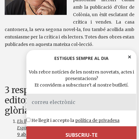
amb la publicació d’Olor de
Colònia, un èxit esclatant de
crítica i vendes. La casa
cantonera, la seva segona novel•la, fou també acollida amb
entusiasme per la crítica i els lectors. Totes dues obres estan
publicades en aquesta mateixa col•lecció.
Comparteix-ho a
ESTIGUES SEMPRE AL DIA
WhatsApp
Telegram
X
Facebook
Email
Comparteix
Vols rebre notícies de les nostres novetats, actes i
presentacions?
Et convidem a subscriure't al nostre butlletí.
3 respostes a “Novetat
editorial: «Els dies sense
glòria», de Sílvia Alcàntara”
He llegit i accepto la
política de privadesa
Els llibres més venuts de la setmana (Llibreria
Espirafocs) | CATnews
ha dit:
9 abril, 2016 a les 4:27 am