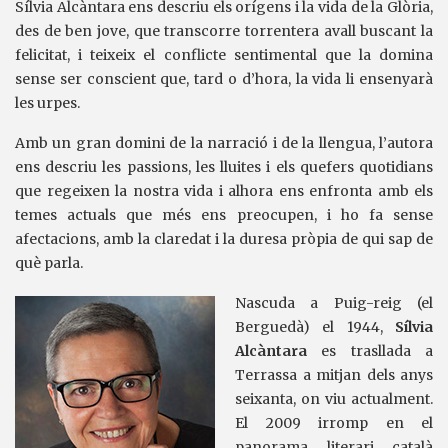
Sílvia Alcàntara ens descriu els orígens i la vida de la Glòria,
des de ben jove, que transcorre torrentera avall buscant la
felicitat, i teixeix el conflicte sentimental que la domina
sense ser conscient que, tard o d’hora, la vida li ensenyarà
les urpes.
Amb un gran domini de la narració i de la llengua, l’autora
ens descriu les passions, les lluites i els quefers quotidians
que regeixen la nostra vida i alhora ens enfronta amb els
temes actuals que més ens preocupen, i ho fa sense
afectacions, amb la claredat i la duresa pròpia de qui sap de
què parla.
Nascuda a Puig-reig (el
Berguedà) el 1944,
Sílvia
Alcàntara
es trasllada a
Terrassa a mitjan dels anys
seixanta, on viu actualment.
El 2009 irromp en el
panorama literari català