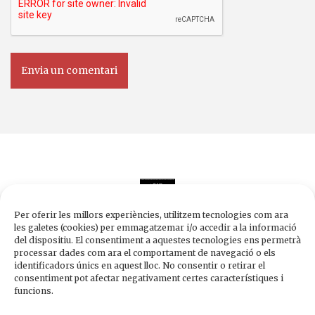
Per oferir les millors experiències, utilitzem tecnologies com ara
les galetes (cookies) per emmagatzemar i/o accedir a la informació
del dispositiu. El consentiment a aquestes tecnologies ens permetrà
processar dades com ara el comportament de navegació o els
Edicions de 1984
identificadors únics en aquest lloc. No consentir o retirar el
Carrer Trafalgar, 10, 2n-2a A
consentiment pot afectar negativament certes característiques i
08010 Barcelona
funcions.
Tel.
933 003 271