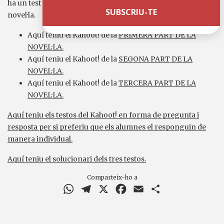
ha un test en línia per jugar amb grups per a cada part de la
novel·la.
Aquí teniu el Kahoot! de la
PRIMERA PART DE LA
NOVEL·LA.
Aquí teniu el Kahoot! de la
SEGONA PART DE LA
NOVEL·LA.
Aquí teniu el Kahoot! de la
TERCERA PART DE LA
NOVEL·LA.
Aquí teniu els testos del Kahoot! en forma de pregunta i
resposta per si preferiu que els alumnes el responguin de
manera individual.
Aquí teniu el solucionari dels tres testos.
Comparteix-ho a
WhatsApp
Telegram
X
Facebook
Email
Comparteix