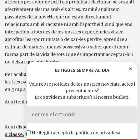
africans per color de pell i els prohibia relacionar-se sexual i
afectivament els uns amb els altres. També analitzem
passatges de la novel·la que no estan directament
relacionats amb el racisme ni amb l’apartheid sinó que ens
interpel·len a tots des de les nostres experiències vitals:
aprofitar les oportunitats o deixar-les perdre, aprendre a
estimar de manera menys possessiva o saber que el dolor
forma part de la vida de tots i que és important acceptar-lo i
no deixar que ens domini.
ESTIGUES SEMPRE AL DIA
Per acabar, hem preparat un qüestionari per cadascuna de
les tres parts del llibre, i els alumnes podran fer-los a classe i
Vols rebre notícies de les nostres novetats, actes i
en grup a través de la plataforma lúdica en línia Kahoot!.
presentacions?
Et convidem a subscriure't al nostre butlletí.
Aquí teniu un exemple de les activitats de la guia.
Aquí disposeu d’una
Guia de lectura amb activitats per fer
He llegit i accepto la
política de privadesa
a classe.
També podeu jugar al Kahoot amb els alumnes: hi