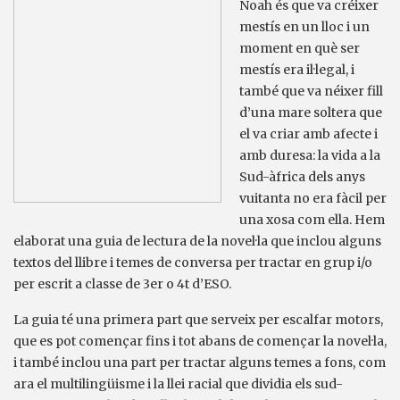
Noah és que va créixer
mestís en un lloc i un
moment en què ser
mestís era il·legal, i
també que va néixer fill
d’una mare soltera que
el va criar amb afecte i
amb duresa: la vida a la
Sud-àfrica dels anys
vuitanta no era fàcil per
una xosa com ella. Hem
elaborat una guia de lectura de la novel·la que inclou alguns
textos del llibre i temes de conversa per tractar en grup i/o
per escrit a classe de 3er o 4t d’ESO.
La guia té una primera part que serveix per escalfar motors,
que es pot començar fins i tot abans de començar la novel·la,
i també inclou una part per tractar alguns temes a fons, com
ara el multilingüisme i la llei racial que dividia els sud-