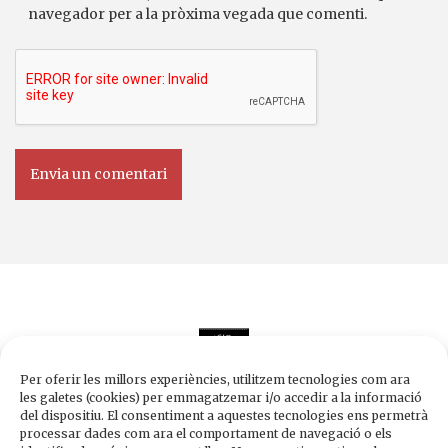
navegador per a la pròxima vegada que comenti.
Per oferir les millors experiències, utilitzem tecnologies com ara
les galetes (cookies) per emmagatzemar i/o accedir a la informació
del dispositiu. El consentiment a aquestes tecnologies ens permetrà
processar dades com ara el comportament de navegació o els
Edicions de 1984