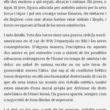
ells dos mestres a qui seguir, abraçar i estimar. Els joves, o
sigui, El Jove, figura adorada per ambdós autors per la seva
força i vigor i pel seu coratge sense fissures, els visitaren i
els llegiren com mai abans havien estat visitats i llegits, i
foren recuperats al final de les seves existències.
I més detalls. Tots dos varen viure una guerra civil (la nord-
americana en el cas de WW, l’espanyola en BB) i les seves
conseqüències. D’alguna manera, l’escriptura en aquests
dos autors es pot entendre com a síntesi de les possibles
salvacions redemptores de l’home en temps de misèria i de
dolor: un anhel de saviesa escrita en un acte ferm de
generositat envers l’altre. Qui sap si els conflictes bèl·lics
varen despertar en ells una humanitat desfermada. El cas és
que els seus textos no només són treballs estètics, també
estan amarats d’una moral pròpia per defensar els drets
més bàsics de l’ésser humà. I la guerra apareix, sempre, com
a negre teló de fons: llindar de superació.
I si això no fos poc, a més de les guerres, ambdós varen