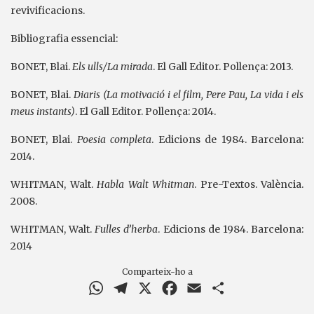
revivificacions.
Bibliografia essencial:
BONET, Blai.
Els ulls/La mirada
. El Gall Editor. Pollença: 2013.
BONET, Blai.
Diaris (La motivació i el film, Pere Pau, La vida i els
meus instants)
. El Gall Editor. Pollença: 2014.
BONET, Blai.
Poesia completa
. Edicions de 1984. Barcelona:
2014.
WHITMAN, Walt.
Habla Walt Whitman
. Pre-Textos. València.
2008.
WHITMAN, Walt.
Fulles d’herba
. Edicions de 1984. Barcelona:
2014
Comparteix-ho a
WhatsApp
Telegram
X
Facebook
Email
Comparteix