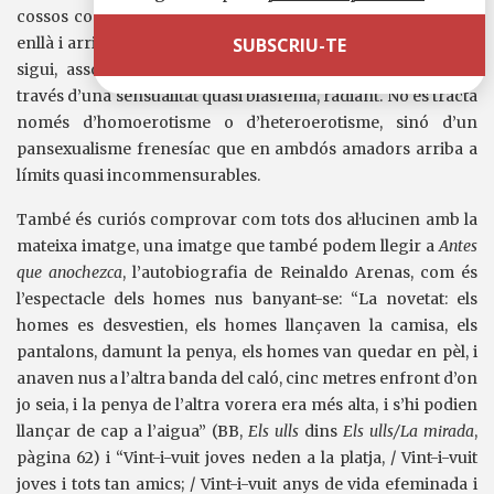
cossos concrets dels éssers que adoren, sinó que van més
enllà i arriben a dissoldre’s, fins i tot, amb el mar i la terra, o
sigui, assoleixen una constant fornicació amb el món a
través d’una sensualitat quasi blasfema, radiant. No es tracta
només d’homoerotisme o d’heteroerotisme, sinó d’un
pansexualisme frenesíac que en ambdós amadors arriba a
límits quasi incommensurables.
També és curiós comprovar com tots dos al·lucinen amb la
mateixa imatge, una imatge que també podem llegir a
Antes
que anochezca
, l’autobiografia de Reinaldo Arenas, com és
l’espectacle dels homes nus banyant-se: “La novetat: els
homes es desvestien, els homes llançaven la camisa, els
pantalons, damunt la penya, els homes van quedar en pèl, i
anaven nus a l’altra banda del caló, cinc metres enfront d’on
jo seia, i la penya de l’altra vorera era més alta, i s’hi podien
llançar de cap a l’aigua” (BB,
Els ulls
dins
Els ulls/La mirada
,
pàgina 62) i “Vint-i-vuit joves neden a la platja, / Vint-i-vuit
joves i tots tan amics; / Vint-i-vuit anys de vida efeminada i