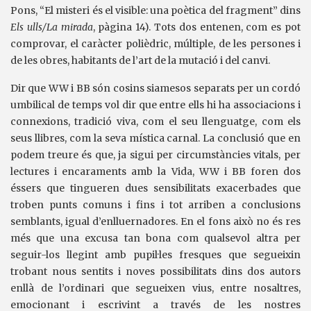
Pons, “El misteri és el visible: una poètica del fragment” dins
Els ulls/La mirada
, pàgina 14). Tots dos entenen, com es pot
comprovar, el caràcter polièdric, múltiple, de les persones i
de les obres, habitants de l’art de la mutació i del canvi.
Dir que WW i BB són cosins siamesos separats per un cordó
umbilical de temps vol dir que entre ells hi ha associacions i
connexions, tradició viva, com el seu llenguatge, com els
seus llibres, com la seva mística carnal. La conclusió que en
podem treure és que, ja sigui per circumstàncies vitals, per
lectures i encaraments amb la Vida, WW i BB foren dos
éssers que tingueren dues sensibilitats exacerbades que
troben punts comuns i fins i tot arriben a conclusions
semblants, igual d’enlluernadores. En el fons això no és res
més que una excusa tan bona com qualsevol altra per
seguir-los llegint amb pupil·les fresques que segueixin
trobant nous sentits i noves possibilitats dins dos autors
enllà de l’ordinari que segueixen vius, entre nosaltres,
emocionant i escrivint a través de les nostres