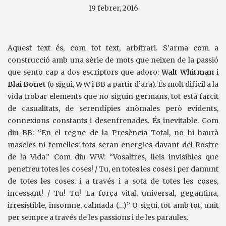
19 febrer, 2016
Aquest text és, com tot text, arbitrari. S’arma com a
construcció amb una sèrie de mots que neixen de la passió
que sento cap a dos escriptors que adoro:
Walt Whitman
i
Blai Bonet
(o sigui, WW i BB a partir d’ara). És molt difícil a la
vida trobar elements que no siguin germans, tot està farcit
de casualitats, de serendípies anòmales però evidents,
connexions constants i desenfrenades. És inevitable. Com
diu BB: “En el regne de la Presència Total, no hi haurà
mascles ni femelles: tots seran energies davant del Rostre
de la Vida.” Com diu WW: “Vosaltres, lleis invisibles que
penetreu totes les coses! / Tu, en totes les coses i per damunt
de totes les coses, i a través i a sota de totes les coses,
incessant! / Tu! Tu! La força vital, universal, gegantina,
irresistible, insomne, calmada (…)” O sigui, tot amb tot, unit
per sempre a través de les passions i de les paraules.