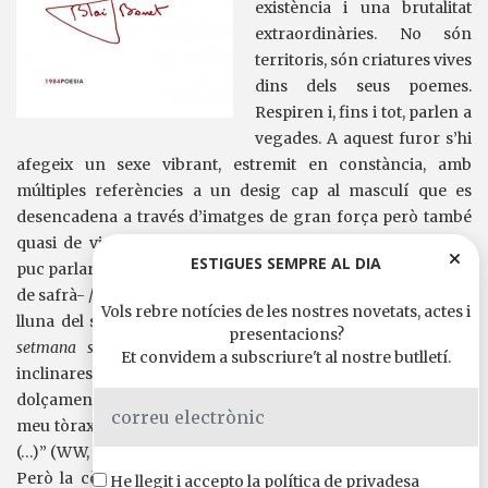
existència i una brutalitat
extraordinàries. No són
territoris, són criatures vives
dins dels seus poemes.
Respiren i, fins i tot, parlen a
vegades. A aquest furor s’hi
afegeix un sexe vibrant, estremit en constància, amb
múltiples referències a un desig cap al masculí que es
desencadena a través d’imatges de gran força però també
quasi de violació del cos, un esventrament espiritual: “No
ESTIGUES SEMPRE AL DIA
puc parlar, que tinc la meva boca / -urna de sol ponent, flors
de safrà- / inflada de tant glopejar la deixa / de l’Amat: blanca
Vols rebre notícies de les nostres novetats, actes i
lluna del seu cel…” (BB, “Parasceve” dins
Quatre poemes de
presentacions?
setmana santa,
dins
Poesia completa
, pàgina 74) i “Com
Et convidem a subscriure't al nostre butlletí.
inclinares el teu cap sobre les meves cuixes i et vares girar
dolçament cap a mi, / Com esbudellares la tela que cobria el
meu tòrax i endinsares la llengua fins a tocar el meu cor nu
(…)” (WW, “Cant de mi mateix” dins
Fulles d’herba,
pàgina 41).
Però la còpula dels amants WW i BB no sols recauen en
He llegit i accepto la
política de privadesa