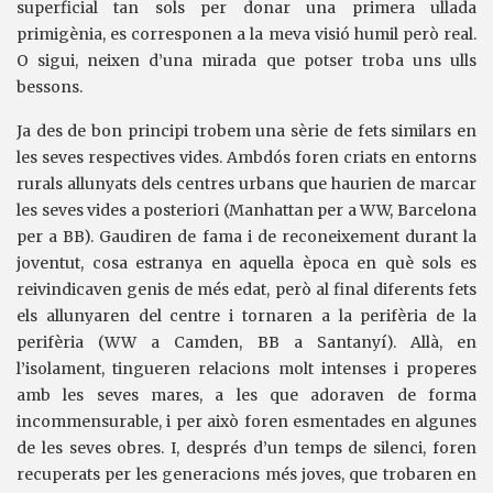
superficial tan sols per donar una primera ullada
primigènia, es corresponen a la meva visió humil però real.
O sigui, neixen d’una mirada que potser troba uns ulls
bessons.
Ja des de bon principi trobem una sèrie de fets similars en
les seves respectives vides. Ambdós foren criats en entorns
rurals allunyats dels centres urbans que haurien de marcar
les seves vides a posteriori (Manhattan per a WW, Barcelona
per a BB). Gaudiren de fama i de reconeixement durant la
joventut, cosa estranya en aquella època en què sols es
reivindicaven genis de més edat, però al final diferents fets
els allunyaren del centre i tornaren a la perifèria de la
perifèria (WW a Camden, BB a Santanyí). Allà, en
l’isolament, tingueren relacions molt intenses i properes
amb les seves mares, a les que adoraven de forma
incommensurable, i per això foren esmentades en algunes
de les seves obres. I, després d’un temps de silenci, foren
recuperats per les generacions més joves, que trobaren en