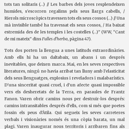
tots tan solitaris (…) // Les barbes dels joves resplendeixen
humides, s’escorren regalims pels seus llargs cabells, /
Rierols microscòpics travessen tots els seus cossos (…) // Una
mà invisible també ha travessat els seus cossos, / Ha baixat
estremida des de les temples i les costelles (…)” (WW, “Cant
de mi mateix” dins
Fulles d’herba
, pàgina 47).
Tots dos porten la llengua a unes latituds extraordinàries.
Amb ells hi ha un daltabaix, un abans i un després
inevitables, que deixen marca. Mai, en les seves respectives
literatures, ningú no havia arribat tan lluny amb l’elasticitat
dels seus llenguatges, explosius i reveladors i malabarístics.
D’una sinceritat quasi cruel, i d’un afecte quasi impossible
vers els desheretats de la Terra, en paraules de Frantz
Fanon. Varen obrir camins nous per destruir-los després:
camins intransitables després d’ells, com si més que poetes
fossin els peus d’Àtila. Qui segueix les seves carreteres
verbals i visionàries només és una còpia barata, un mal
plagi. Varen inaugurar nous territoris i arribaren fins als