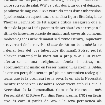
viure sotracs de salut: WW va patir dos ictus que el deixaren
paralitzat de mig cos, BB va viure els atacs d’una tuberculosi
(que l’acosta, en aquest cas, a una altra figura literària, la de
Thomas Bernhard: de fet alguns crítics asseguren que el
ritme de la prosa i dels poemes de Bernhard es correspon al
ritme de la seva respiració de malalt, amb coves als pulmons;
moltes vegades m’he demanat si el ritme estrany, inquietant
i cavernari de la novel·la
El mar
de BB no és també la de
l’alenar fosc del jove tuberculós il·luminat). Potser pel fet
d’haver contemplat la mort tan a prop, WW i BB varen
aferrar-se a una religiositat fonda i activa, un
aprofundiment místic en l’ésser humà: “Llegeixen la Bíblia,
la creuen perquè la senten pròpia, no necessiten teòlegs; la
terra, que és la promesa i és la seva, és en ells la Necessitat
mentre reconeixen i nosaltres reconeixem amb ells que la
Necessitat és la Personalitat. Com més Necessitat, més
Personalitat” (BB,
Pere Pau
, dins
Diaris
, pàgina 178) i en llegir
això és com si parlés de WW i la seva pertinença als