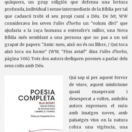
quàquers, un grup religiós que defensa una lectura
profunda, individual i sense intermediaris de la Bíblia per tal
que cadascú trobi el seu propi camí a Déu. De fet, WW
considerava les seves
Fulles d’herba
un “volum diví” que
ajudaria a la raça humana a entendre’s millor, una Nova
Bíblia més semblant a una persona que no pas a un sol
grapat de papers: “Amic meu, això no és un llibre, / Qui toca
això toca un home” (WW, “Fins aviat!” dins
Fulles d’herba
,
pàgina 506). Tots dos autors dediquen poemes a parlar dels
seus coits amb Déu.
Qui sap si per aquest fervor
de viure, aquest misticisme
quasi exasperant i
desesperat a voltes, ambdós
autors expressen el món
amb imatges noves, amb
paisatges vius on la natura
cobra una vigència, una