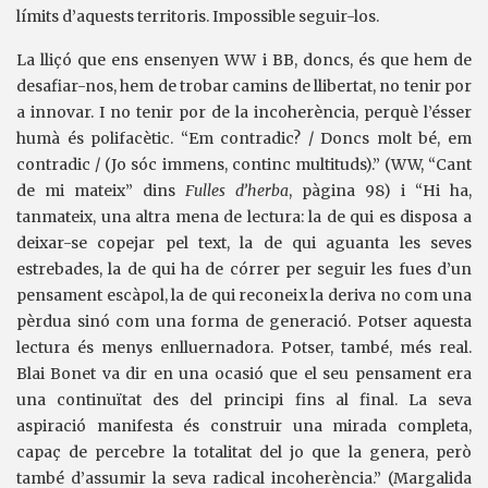
límits d’aquests territoris. Impossible seguir-los.
La lliçó que ens ensenyen WW i BB, doncs, és que hem de
desafiar-nos, hem de trobar camins de llibertat, no tenir por
a innovar. I no tenir por de la incoherència, perquè l’ésser
humà és polifacètic. “Em contradic? / Doncs molt bé, em
contradic / (Jo sóc immens, continc multituds).” (WW, “Cant
de mi mateix” dins
Fulles d’herba
, pàgina 98) i “Hi ha,
tanmateix, una altra mena de lectura: la de qui es disposa a
deixar-se copejar pel text, la de qui aguanta les seves
estrebades, la de qui ha de córrer per seguir les fues d’un
pensament escàpol, la de qui reconeix la deriva no com una
pèrdua sinó com una forma de generació. Potser aquesta
lectura és menys enlluernadora. Potser, també, més real.
Blai Bonet va dir en una ocasió que el seu pensament era
una continuïtat des del principi fins al final. La seva
aspiració manifesta és construir una mirada completa,
capaç de percebre la totalitat del jo que la genera, però
també d’assumir la seva radical incoherència.” (Margalida