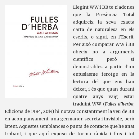
Llegint WW i BB te n’adones
que la Presència Total
adquireix la seva exacta
carta de naturalesa en els
escrits, o sigui, en l’Escrit.
Per això comparar WW i BB
obeeix no a arguments
científics però sí
demostrables a partir d’un
entusiasme ferotge en la
lectura del que ens han
deixat, i és que quan durant
quatre anys vaig estar
traduint WW (
Fulles d’herba
,
Edicions de 1984, 2014) hi notava constantment la veu de BB
en acompanyament, una germanor secreta i invisible, però
latent. Aquestes semblances o punts de contacte que he anat
trobant, i que aquí exposo de forma ràpida i fins i tot