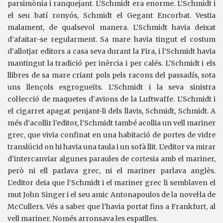
parsimònia i ranquejant. L’Schmidt era enorme. L’Schmidt i
el seu batí ronyós, Schmidt el Gegant Encorbat. Vestia
malament, de qualsevol manera. L’Schmidt havia deixat
d’afaitar-se regularment. Sa mare havia tingut el costum
d’allotjar editors a casa seva durant la Fira, i l’Schmidt havia
mantingut la tradició per inèrcia i per calés. L’Schmidt i els
llibres de sa mare criant pols pels racons del passadís, sota
uns llençols esgrogueïts. L’Schmidt i la seva sinistra
col·lecció de maquetes d’avions de la Luftwaffe. L’Schmidt i
el cigarret apagat penjant-li dels llavis, Schmidt, Schmidt. A
més d’acollir l’editor, l’Schmidt també acollia un vell mariner
grec, que vivia confinat en una habitació de portes de vidre
translúcid on hi havia una taula i un sofà llit. L’editor va mirar
d’intercanviar algunes paraules de cortesia amb el mariner,
però ni ell parlava grec, ni el mariner parlava anglès.
L’editor deia que l’Schmidt i el mariner grec li semblaven el
mut John Singer i el seu amic Antonapoulos de la novel·la de
McCullers. Vés a saber que l’havia portat fins a Frankfurt, al
vell mariner. Només arronsava les espatlles.