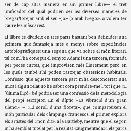
ser de cap altra manera en un primer llibre—, el tret
unificador del qual podrien ser les diverses maneres de
bregar/torejar amb el seu «jo» (o amb l’«ego», si volem fer
caure les màscares).
El llibre es divideix en tres parts bastant ben definides: una
primera que fantasieja més o menys sobre experiències
autobiogràfiques; una segona que va sobre el món literari,
tal com l’ha conegut el senyor Adam; i una tercera, formada
per peces curtes, que improvisen més lliurement, però en
les quals també s’hi poden rastrejar obsessions habituals.
Confesso que aquesta tercera part m’ha desconcertat una
mica i algun relat no he sabut com prendre-me’l, tot i que «L
´última lliçó» bé podria ser una confessió de la metodologia
del propi escriptor. En el díptic «La vibració d’un gran
silenci» – «El soroll d’una floreta», que comparteixen el
món particular dels càmpings francesos, el primer explora
els artistes del «non dit», a la Bartleby, mentre que el segon
m’ha semblat tutelat per la realitat «augmentada» i els parcs