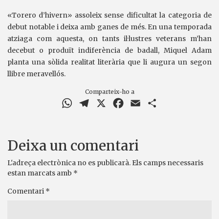
«Torero d’hivern» assoleix sense dificultat la categoria de
debut notable i deixa amb ganes de més. En una temporada
atziaga com aquesta, on tants il·lustres veterans m’han
decebut o produït indiferència de badall, Miquel Adam
planta una sòlida realitat literària que li augura un segon
llibre meravellós.
Comparteix-ho a
WhatsApp
Telegram
X
Facebook
Email
Comparteix
Deixa un comentari
L'adreça electrònica no es publicarà.
Els camps necessaris
estan marcats amb
*
Comentari
*