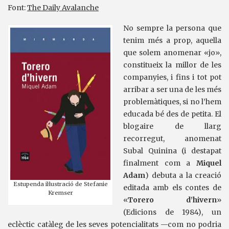
Font:
The Daily Avalanche
No sempre la persona que
tenim més a prop, aquella
que solem anomenar «jo»,
constitueix la millor de les
companyies, i fins i tot pot
arribar a ser una de les més
problemàtiques, si no l’hem
educada bé des de petita. El
blogaire de llarg
recorregut, anomenat
Subal Quinina (i destapat
finalment com a
Miquel
Adam
) debuta a la creació
Estupenda il·lustració de Stefanie
editada amb els contes de
Kremser
«
Torero d’hivern
»
(Edicions de 1984), un
eclèctic catàleg de les seves potencialitats —com no podria