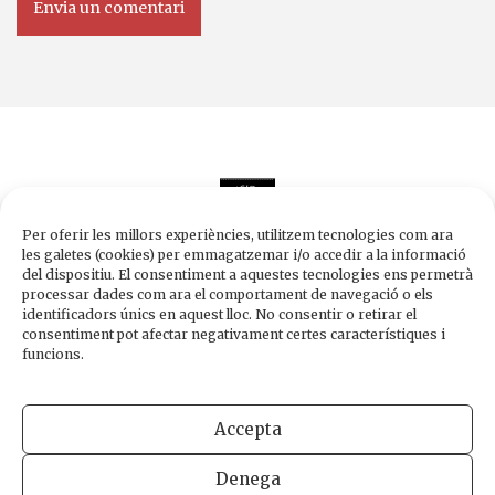
Per oferir les millors experiències, utilitzem tecnologies com ara
les galetes (cookies) per emmagatzemar i/o accedir a la informació
del dispositiu. El consentiment a aquestes tecnologies ens permetrà
processar dades com ara el comportament de navegació o els
Edicions de 1984
identificadors únics en aquest lloc. No consentir o retirar el
Carrer Trafalgar, 10, 2n-2a A
consentiment pot afectar negativament certes característiques i
08010 Barcelona
funcions.
Tel.
933 003 271
Fax 934 854 375
Accepta
1984@edicions1984.cat
Denega