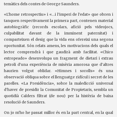
temàtics dels contes de George Saunders.
«L’home retrospectiu» i «…i l’imperi de l’edat» que obren i
tanquen respectivament la primera part, contenen material
autobiogràfic (records escolars, afició pels videojocs,
culpabilitat davant de la imminent paternitat) i
comparteixen el desig que la vida ens ofereixi una segona
oportunitat. Són relats amens, les motivacions dels quals el
lector comprendrà i que gaudirà amb facilitat. «Chico
estropeado» desenvolupa un fragment de dietari i extrau
petroli d’una experiència de misèria amorosa que d’altres
haurien volgut oblidar. «Himnes i sorolls» és una
observació obliqua sobre el llenguatge ridícul i secret de les
parelles. «La Presidència», sobre la maledicció universal
d’haver de presidir la Comunitat de Propietaris, sembla un
quotidià Calders filtrat (de nou) per la histèria de baixa
resolució de Saunders.
On jo m’ho he passat millor és en la part central, en la qual