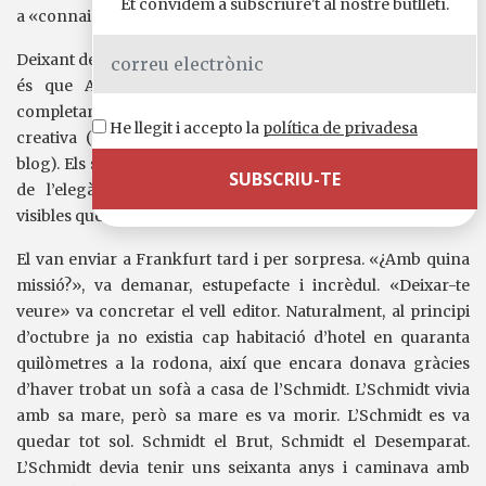
Et convidem a subscriure't al nostre butlletí.
a «connaisseurs».
Deixant de banda gustos i arguments, el que no es pot negar
és que Adam ha començat a publicar quan ja tenia
completament dominats els fonaments de l’escriptura
He llegit i accepto la
política de privadesa
creativa (avantatges de fer exercicis de digitació en un
blog). Els seus textos presenten aquells dons insubstituïbles
de l’elegància i la intel·ligència narratives; enlloc més
visibles que a «Chico estropeado» i a «La literatura».
El van enviar a Frankfurt tard i per sorpresa. «¿Amb quina
missió?», va demanar, estupefacte i incrèdul. «Deixar-te
veure» va concretar el vell editor. Naturalment, al principi
d’octubre ja no existia cap habitació d’hotel en quaranta
quilòmetres a la rodona, així que encara donava gràcies
d’haver trobat un sofà a casa de l’Schmidt. L’Schmidt vivia
amb sa mare, però sa mare es va morir. L’Schmidt es va
quedar tot sol. Schmidt el Brut, Schmidt el Desemparat.
L’Schmidt devia tenir uns seixanta anys i caminava amb