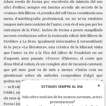
Adam revela de forma poc encoberta els misteris del seu
ofici d’editor; sempre em fascina accedir als secrets de la
«cuina» dels llibres. «La tomba del vell Vera» constitueix una
mena d’autobiografia professional, on no se’ns estalvien
tasques més mercenàries de l’autor, com és el seu pas per les
entranyes de la FNAC. Inclou de forma a penes maquillada
sucoses revelacions sobre la torturada edició dels llibres de
Dovlàtov a La Breu. Igualment informativa (i versemblant)
és la peça «La literatura», una crònica de la hilarant visita
que l’autor va fer a la Fira del Llibre de Frankfurt en un
d’aquests anys passats. «Torero d’hivern», el conte que
dóna títol al volum, és un complex afer de tarannà canviant,
que pel meu gust va de més a menys: s’inicia com un
qüestionari sobre els mètodes compositius d’algú que
podria ser Miquel Adam, després —presa d’un pudor sobtat
ESTIGUES SEMPRE AL DIA
— se li vaticina a aquest autor una carrera futura destinada a
l’oblit i, entre bromes una mica privades on hi són convidats
Vols rebre notícies de les nostres novetats, actes i
els seus amics (els molt reals Max Besora, Joan Todó, Albert
presentacions?
Forns i Jordi Nopca), es conclou en un deliri metaliterari per