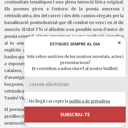
continuïtats temàtiques i una plena intenció lírica original.
Els poemes giren a l’entorn de la poesia amorosa i
reivindicativa, des del carrer i des dels camins ofegats per la
banalització postindustrial que ell combat en vers i en el dir
amorós. El títol
T’hi sé
al·ludeix a un possible nom d’autor de
poesia oriental, clàssic, imaginari, i a una apel·lació còmplice
al tu amorós, receptor dels poemes. Hi ha homenatges
ESTIGUES SEMPRE AL DIA
explícits a Salvat-Papasseit i a Malevitx, com dues de les
Vols rebre notícies de les nostres novetats, actes i
baules que conflueixen en la seva proposta poètica: l’un com
presentacions?
a exponent de la poesia popular, reivindicativa i amorosa
Et convidem a subscriure't al nostre butlletí.
catalana, i l’altre com a exemple d’art pictòric
d’avantguarda, que forada les convencions interpretatives
burgeses. Ambdós són referents que ben sovint Casasses ha
reivindicat explícitament als seus poemaris anteriors.
També Vinyoli, és clar.
He llegit i accepto la
política de privadesa
El poemari mostra una polimetria brillant amb una especial
predilecció pels versos tetrasíl·labs, que li permeten un to
sentenciós proper a l’aforisme líric, com al poema
Epicur,