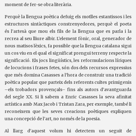
moment de fer-se obra literària.
Perquè la llengua poètica defuig els motlles estantissos i les
estructures sintàctiques constrenyedores, perquè el poeta
és l’artesà que mou els fils de la llengua que es parla i la
recrea al seu lliure albir. L’element fònic, oral, generador de
nous matisos lèxics, fa possible que la llengua catalana sigui
un cos viu en el qual el significat prengui terreny respecte la
significació. Els jocs lingüístics, les reformulacions líriques
de locucions i frases fetes, són dos dels recursos expressius
que més domina Casasses a l’hora de construir una tradició
poètica popular que parteix dels referents cultes primigenis
–els trobadors provençals– fins als autors d’avantguarda
del segle XX. Si li sabem a Enric Casasses la seva afinitat
artística amb Max Jacob i Tristan Zara, per exemple, també li
reconeixem que les seves creacions poètiques expliquen
una concepció de l’art, no només de la poesia.
Al llarg d’aquest volum hi detectem un seguit de