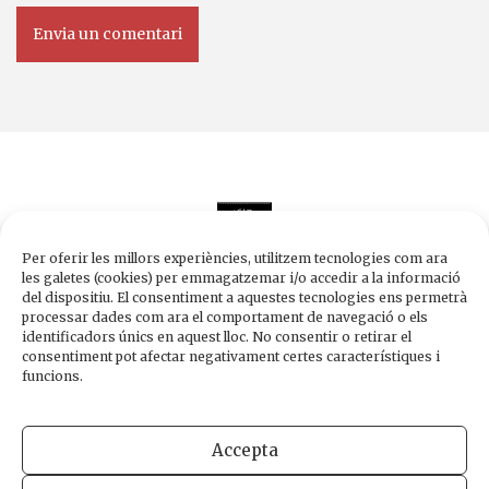
Per oferir les millors experiències, utilitzem tecnologies com ara
les galetes (cookies) per emmagatzemar i/o accedir a la informació
del dispositiu. El consentiment a aquestes tecnologies ens permetrà
processar dades com ara el comportament de navegació o els
Edicions de 1984
identificadors únics en aquest lloc. No consentir o retirar el
Carrer Trafalgar, 10, 2n-2a A
consentiment pot afectar negativament certes característiques i
08010 Barcelona
funcions.
Tel.
933 003 271
Fax 934 854 375
Accepta
1984@edicions1984.cat