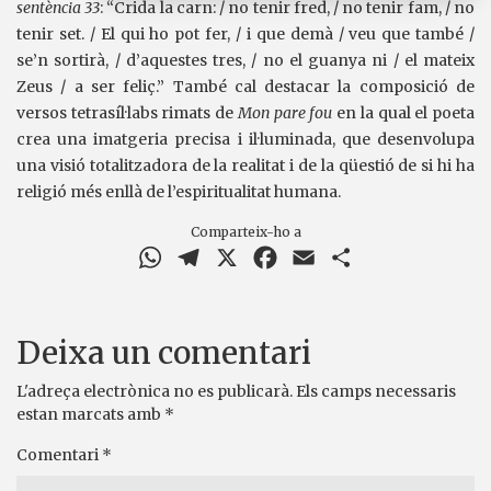
sentència 33
: “Crida la carn: / no tenir fred, / no tenir fam, / no
tenir set. / El qui ho pot fer, / i que demà / veu que també /
se’n sortirà, / d’aquestes tres, / no el guanya ni / el mateix
Zeus / a ser feliç.” També cal destacar la composició de
versos tetrasíl·labs rimats de
Mon pare fou
en la qual el poeta
crea una imatgeria precisa i il·luminada, que desenvolupa
una visió totalitzadora de la realitat i de la qüestió de si hi ha
religió més enllà de l’espiritualitat humana.
Comparteix-ho a
WhatsApp
Telegram
X
Facebook
Email
Comparteix
Deixa un comentari
L'adreça electrònica no es publicarà.
Els camps necessaris
estan marcats amb
*
Comentari
*