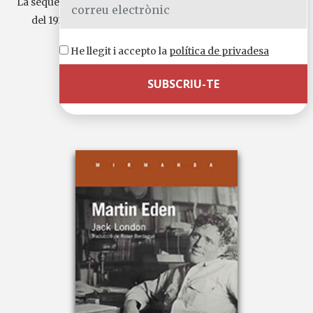
La seqüència revolucionària que arrenca el mes de febrer
del 1917 amb el derrocament del tsar culmina el mes
d’octubre...
He llegit i accepto la
política de privadesa
Continua llegint
Llengua original:
anglès
15,00 €