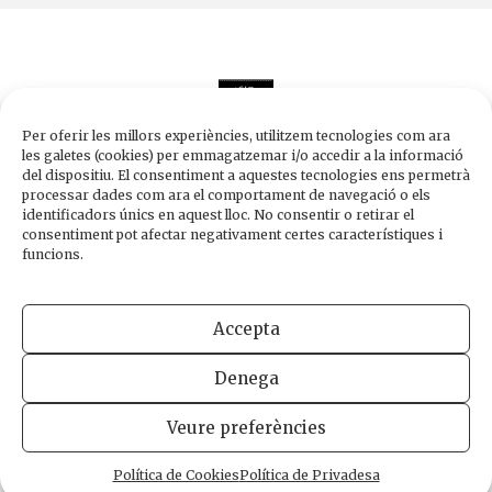
Per oferir les millors experiències, utilitzem tecnologies com ara
les galetes (cookies) per emmagatzemar i/o accedir a la informació
del dispositiu. El consentiment a aquestes tecnologies ens permetrà
processar dades com ara el comportament de navegació o els
Edicions de 1984
identificadors únics en aquest lloc. No consentir o retirar el
Carrer Trafalgar, 10, 2n-2a A
consentiment pot afectar negativament certes característiques i
08010 Barcelona
funcions.
Tel.
933 003 271
Fax 934 854 375
Accepta
1984@edicions1984.cat
Denega
INFORMACIÓ LEGAL
POLÍTICA DE PRIVADESA
POLÍTICA DE COOKIES
Veure preferències
DISSENY WEB
Política de Cookies
Política de Privadesa