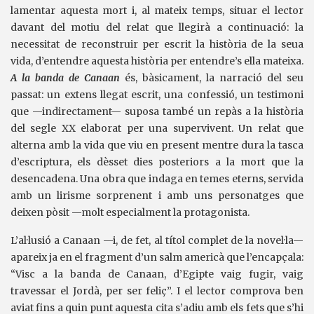
lamentar aquesta mort i, al mateix temps, situar el lector
davant del motiu del relat que llegirà a continuació: la
necessitat de reconstruir per escrit la història de la seua
vida, d’entendre aquesta història per entendre’s ella mateixa.
A la banda de Canaan
és, bàsicament, la narració del seu
passat: un extens llegat escrit, una confessió, un testimoni
que —indirectament— suposa també un repàs a la història
del segle XX elaborat per una supervivent. Un relat que
alterna amb la vida que viu en present mentre dura la tasca
d’escriptura, els dèsset dies posteriors a la mort que la
desencadena. Una obra que indaga en temes eterns, servida
amb un lirisme sorprenent i amb uns personatges que
deixen pòsit —molt especialment la protagonista.
L’al·lusió a Canaan —i, de fet, al títol complet de la novel·la—
apareix ja en el fragment d’un salm americà que l’encapçala:
“Visc a la banda de Canaan, d’Egipte vaig fugir, vaig
travessar el Jordà, per ser feliç”. I el lector comprova ben
aviat fins a quin punt aquesta cita s’adiu amb els fets que s’hi