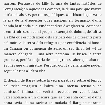
narren. Perquè la de Lilly és una de tantes històries de
l’emigració; en aquest cas concret, la d’una jove que marxa
d’Irlanda als EUA per raons polítiques. Una història que va de
la mà de la d’aquestes dues nacions en formació: d’una
banda, la Irlanda que s’independitza d’Anglaterra i comença
a construir-se un camí propi no exempt de dolor; i, de l’altra,
els EUA que es nodreixen dels arribats des de diferents parts
del món. A la terra dels refugiats per excel·lència, hi busca
un Canaan on començar de zero, on ser fins i tot —i de
manera obligada— una altra persona. Hi busca la terra
promesa, però la majoria dels emigrants saben que això no
és més que un miratge. Perquè l’odi i la pena també poden
seguir-la fins a l’altra riba.
El domini de Barry sobre la veu narrativa i sobre el tempo
del relat atorguen a l’obra una intensa sensació de
confessió íntima, de veritat revelada en veu baixa. I
versemblança a un discurs que es presenta com el d’una
dona sàvia, d’una saviesa acumulada al llarg de noranta