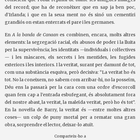
del record; que ha de reconèixer que en sap ja ben poc,
d’Irlanda; i que en la seua ment no és sinó un cementiri
grandiós on estan enterrats el pare i les germanes.
En
A la banda de Canaan
es combinen, encara, molts altres
elements: la segregació racial, els abusos de poder i la lluita
per la supervivència; les identitats —individuals i col·lectives
— i les màscares, els secrets i les mentides, les fugides
exteriors i les interiors. I la veritat, surant per damunt de tot,
com una substància esquiva, però decisiva: “La veritat ho és
tot. No la coneixem, no sabem com arribar-hi, no la posseïm,
Déu ens la passarà per la cara com una ordre d’escorcoll
quan fem cap a l’entrada esbufegant, és absolutament fora
del nostre abast, la veritat, la maleïda veritat, però ho és tot”.
En la novel·la de Barry, la veritat és —entre moltes altres
coses— un colp de puny mortal per a rematar una gran
obra, sorprendre el lector, deixar-lo atuït.
Comparteix-ho a