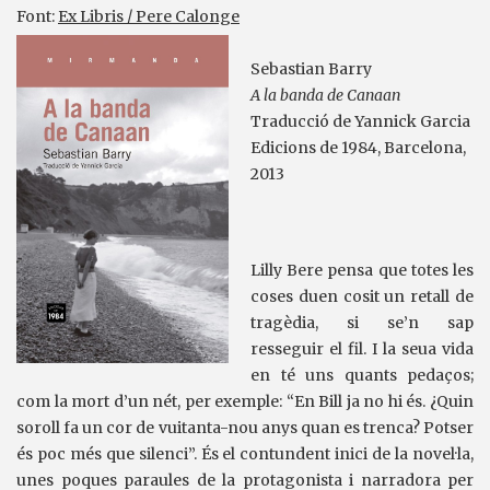
Font:
Ex Libris / Pere Calonge
Sebastian Barry
A la banda de Canaan
Traducció de Yannick Garcia
Edicions de 1984, Barcelona,
2013
Lilly Bere pensa que totes les
coses duen cosit un retall de
tragèdia, si se’n sap
resseguir el fil. I la seua vida
en té uns quants pedaços;
com la mort d’un nét, per exemple: “En Bill ja no hi és. ¿Quin
soroll fa un cor de vuitanta-nou anys quan es trenca? Potser
és poc més que silenci”. És el contundent inici de la novel·la,
unes poques paraules de la protagonista i narradora per