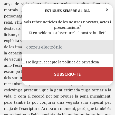
anys de vida plena d’esgarrapades —moltes d’aquestes,
mortals—, però també d’il·lusions i de modestes victòries. El
ESTIGUES SEMPRE AL DIA
personatge creix a mesura que el lector s’endinsa en el seu
Vols rebre notícies de les nostres novetats, actes i
relat, s’humanitza, fins a esdevenir un dels elements més
presentacions?
destacats de l’obra. L’altre és un llenguatge que voreja el
Et convidem a subscriure't al nostre butlletí.
lirisme, en moltes ocasions: una voluntat poètica que es fa
explícita sobretot en la bellesa de la prosa i en la singularitat
de les imatges. En l’essència de la novel·la hi ha la memòria,
la capacitat i les limitacions de la memòria; la impossibilitat
de vacunar-s’hi, de ser-hi immune; i la vinculació d’aquesta
He llegit i accepto la
política de privadesa
amb l’escriptura: “Ara ho escric això, ho escric això, i m’ho
escampo tot a la falda com si fossin monedes, riqueses, lluny
dels somnis dels mesquins”. Lilly Bere es pregunta quin és el
mecanisme que provoca que el passat, en escriure’l,
esdevinga present, i que la gent estimada puga tornar a la
vida. O com el record pot fer reviure la pena inicialment,
però també la pot conjurar una vegada s’ha superat per
mitjà de l’escriptura. Arriba un moment, però, que també és
conscient que l’oblit repinta de blanc les antigues imatges