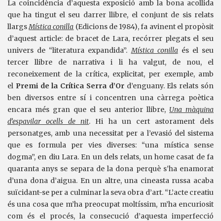
La coincidència d’aquesta exposició amb la bona acollida
que ha tingut el seu darrer llibre, el conjunt de sis relats
llargs
Mística conilla
(Edicions de 1984), fa avinent el propòsit
d’aquest article: de bracet de Lara, recórrer plegats el seu
univers de “literatura expandida”.
Mística conilla
és el seu
tercer llibre de narrativa i li ha valgut, de nou, el
reconeixement de la crítica, explicitat, per exemple, amb
el
Premi de la Crítica Serra d’Or
d’enguany. Els relats són
ben diversos entre sí i concentren una càrrega poètica
encara més gran que el seu anterior llibre,
Una màquina
d’espavilar ocells de nit
. Hi ha un cert astorament dels
personatges, amb una necessitat per a l’evasió del sistema
que es formula per vies diverses: “una mística sense
dogma”, en diu Lara. En un dels relats, un home casat de fa
quaranta anys se separa de la dona perquè s’ha enamorat
d’una dona d’aigua. En un altre, una cineasta russa acaba
suïcidant-se per a culminar la seva obra d’art. “L’acte creatiu
és una cosa que m’ha preocupat moltíssim, m’ha encuriosit
com és el procés, la consecució d’aquesta imperfecció