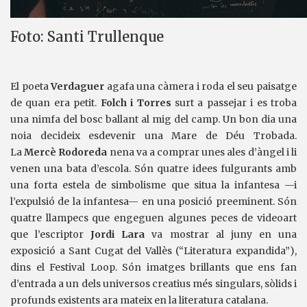
Foto: Santi Trullenque
El poeta
Verdaguer
agafa una càmera i roda el seu paisatge
de quan era petit.
Folch i Torres
surt a passejar i es troba
una nimfa del bosc ballant al mig del camp. Un bon dia una
noia decideix esdevenir una Mare de Déu Trobada.
La
Mercè Rodoreda
nena va a comprar unes ales d’àngel i li
venen una bata d’escola. Són quatre idees fulgurants amb
una forta estela de simbolisme que situa la infantesa —i
l’expulsió de la infantesa— en una posició preeminent. Són
quatre llampecs que engeguen algunes peces de videoart
que l’escriptor
Jordi Lara
va mostrar al juny en una
exposició a Sant Cugat del Vallès (“Literatura expandida”),
dins el Festival Loop. Són imatges brillants que ens fan
d’entrada a un dels universos creatius més singulars, sòlids i
profunds existents ara mateix en la literatura catalana.