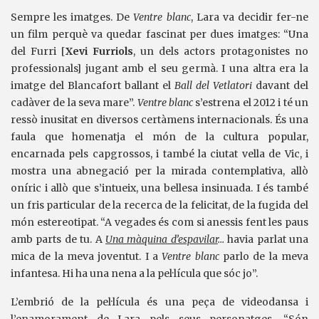
Sempre les imatges. De
Ventre blanc
, Lara va decidir fer-ne
un film perquè va quedar fascinat per dues imatges: “Una
del Furri [
Xevi Furriols
, un dels actors protagonistes no
professionals] jugant amb el seu germà. I una altra era la
imatge del Blancafort ballant el
Ball del Vetlatori
davant del
cadàver de la seva mare”.
Ventre blanc
s’estrena el 2012 i té un
ressò inusitat en diversos certàmens internacionals. És una
faula que homenatja el món de la cultura popular,
encarnada pels capgrossos, i també la ciutat vella de Vic, i
mostra una abnegació per la mirada contemplativa, allò
oníric i allò que s’intueix, una bellesa insinuada. I és també
un fris particular de la recerca de la felicitat, de la fugida del
món estereotipat. “A vegades és com si anessis fent les paus
amb parts de tu. A
Una màquina d’espavilar
…
havia parlat una
mica de la meva joventut. I a
Ventre blanc
parlo de la meva
infantesa. Hi ha una nena a la pel·lícula que sóc jo”.
L’embrió de la pel·lícula és una peça de videodansa i