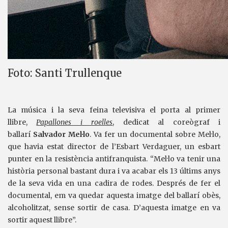
Foto: Santi Trullenque
La música i la seva feina televisiva el porta al primer
llibre,
Papallones i roelles
, dedicat al coreògraf i
ballarí
Salvador Mel·lo
. Va fer un documental sobre Mel·lo,
que havia estat director de l’Esbart Verdaguer, un esbart
punter en la resistència antifranquista. “Mel·lo va tenir una
història personal bastant dura i va acabar els 13 últims anys
de la seva vida en una cadira de rodes. Després de fer el
documental, em va quedar aquesta imatge del ballarí obès,
alcoholitzat, sense sortir de casa. D’aquesta imatge en va
sortir aquest llibre”.