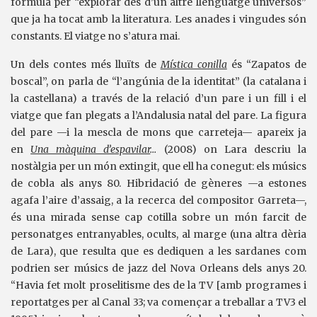
fórmula per “explorar des d’un altre llenguatge universos”
que ja ha tocat amb la literatura. Les anades i vingudes són
constants. El viatge no s’atura mai.
Un dels contes més lluïts de
Mística conilla
és “Zapatos de
boscal”, on parla de “l’angúnia de la identitat” (la catalana i
la castellana) a través de la relació d’un pare i un fill i el
viatge que fan plegats a l’Andalusia natal del pare. La figura
del pare —i la mescla de mons que carreteja— apareix ja
en
Una màquina d’espavilar
…
(2008) on Lara descriu la
nostàlgia per un món extingit, que ell ha conegut: els músics
de cobla als anys 80. Hibridació de gèneres —a estones
agafa l’aire d’assaig, a la recerca del compositor Garreta—,
és una mirada sense cap cotilla sobre un món farcit de
personatges entranyables, ocults, al marge (una altra dèria
de Lara), que resulta que es dediquen a les sardanes com
podrien ser músics de jazz del Nova Orleans dels anys 20.
“Havia fet molt proselitisme des de la TV [amb programes i
reportatges per al Canal 33; va començar a treballar a TV3 el