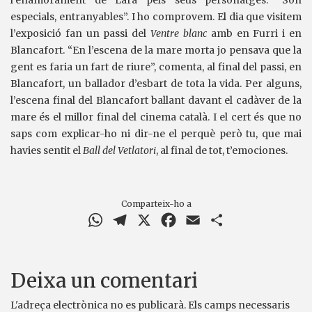
l’enamorament de Lara pels seus personatges. “Són
especials, entranyables”. I ho comprovem. El dia que visitem
l’exposició fan un passi del
Ventre blanc
amb en Furri i en
Blancafort. “En l’escena de la mare morta jo pensava que la
gent es faria un fart de riure”, comenta, al final del passi, en
Blancafort, un ballador d’esbart de tota la vida. Per alguns,
l’escena final del Blancafort ballant davant el cadàver de la
mare és el millor final del cinema català. I el cert és que no
saps com explicar-ho ni dir-ne el perquè però tu, que mai
havies sentit el
Ball del Vetlatori
, al final de tot, t’emociones.
Comparteix-ho a
WhatsApp
Telegram
X
Facebook
Email
Comparteix
Deixa un comentari
L'adreça electrònica no es publicarà.
Els camps necessaris