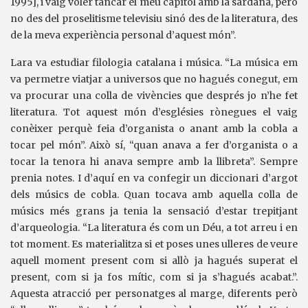
1995], i vaig voler tancar el meu capítol amb la sardana, però
no des del proselitisme televisiu sinó des de la literatura, des
de la meva experiència personal d’aquest món”.
Lara va estudiar filologia catalana i música. “La música em
va permetre viatjar a universos que no hagués conegut, em
va procurar una colla de vivències que després jo n’he fet
literatura. Tot aquest món d’esglésies rònegues el vaig
conèixer perquè feia d’organista o anant amb la cobla a
tocar pel món”. Això sí, “quan anava a fer d’organista o a
tocar la tenora hi anava sempre amb la llibreta”. Sempre
prenia notes. I d’aquí en va confegir un diccionari d’argot
dels músics de cobla. Quan tocava amb aquella colla de
músics més grans ja tenia la sensació d’estar trepitjant
d’arqueologia. “La literatura és com un Déu, a tot arreu i en
tot moment. Es materialitza si et poses unes ulleres de veure
aquell moment present com si allò ja hagués superat el
present, com si ja fos mític, com si ja s’hagués acabat.”.
Aquesta atracció per personatges al marge, diferents però