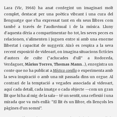
Lara (Vic, 1968) ha anat confegint un imaginari molt
complet, destacat per una poètica vibrant i una cura del
llenguatge que s’ha expressat tant en els seus llibres com
també a través de l’audiovisual i de la música. Lluny
d’aquesta dèria a compartimentar-ho tot, les seves peces es
relacionen, s’alimenten i juguen entre si amb una enorme
llibertat i capacitat de suggerir. Això es respira a la seva
recent exposició de videoart, on imagina situacions fictícies
d’autors de culte (“aclucades d’ull” a Rodoreda,
Verdaguer,
Màrius Torres
,
Thomas Mann
…), enregistra un
conte que no ha publicat a
Mística conilla
o experimenta amb
la seva inspiració o amb una nit passada dins un orgue. Al
contrari de la temptació a vegades associada al videoart,
aquí cada detall, cada imatge o cada objecte —com un gran
llit que hi ha al mig de la sala— té un sentit, una reflexió i una
mirada que va més enllà: “El llit és un llibre, els llençols les
pàgines d’un somni”.