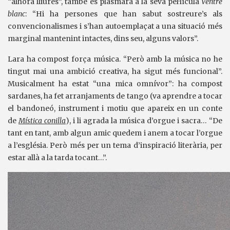
“alhora lliures”, també es plasmarà a la seva pel·lícula
Ventre
blanc
: “Hi ha persones que han sabut sostreure’s als
convencionalismes i s’han autoemplaçat a una situació més
marginal mantenint intactes, dins seu, alguns valors”.
Lara ha compost força música. “Però amb la música no he
tingut mai una ambició creativa, ha sigut més funcional”.
Musicalment ha estat “una mica omnívor”: ha compost
sardanes, ha fet arranjaments de tango (va aprendre a tocar
el bandoneó, instrument i motiu que apareix en un conte
de
Mística conilla
), i li agrada la música d’orgue i sacra… “De
tant en tant, amb algun amic quedem i anem a tocar l’orgue
a l’església. Però més per un tema d’inspiració literària, per
estar allà a la tarda tocant…”.