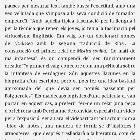
pauses per mesurar-les i també busca l’exactitud, amb una
veu vellutada que s’imposa a la seva condició de fumador
empedreït. “Amb aquella típica fascinació per la llengua i
per la tècnica que tenen els joves, jo tenia la fascinació pel
virtuosisme lingüístic. Em vaig fer un diccionari només
de
L’Odissea
amb la segona traducció de Riba”. La
construcció del primer relat de
Mística conilla
, “Lo matí de
ma infantesa”, és un compendi del seu funcionament
creatiu: “Jo primer el vaig concebre com una pel·lícula sobre
la infantesa de Verdaguer. Són aquestes llacunes en la
biografia d’un escriptor, però et pots fer una idea bastant
aproximada del que devia ser només passejant per
Folgueroles”. Els maldecaps logístics d’una pel·lícula el van
portar, en aquest cas, a preferir fer-ne un relat (una peça
d’orfebreria amb Perejaume de convidat especial) i un vídeo
per a l’exposició. Per a Lara, el videoart tant pot actuar com a
“bloc de notes”, una manera de fornir-se d’“històries i
atmosferes” que després traslladarà a la literatura, com de