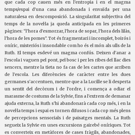
que cada cop cauen més en l’entropia i en el magma
temps/espai d’una casa abandonada i envaïda per una
naturalesa en descomposició. La singularitat subjectiva del
temps de la novel·la ja queda anticipada en les primeres
pàgines: “l’hora d’esmorzar, l’hora de sopar, l’hora dels lilàs,
l’hora de les pomes”. Tot és fragmentari i incomplet, boirós i
oníric, misteriós i insondable com ho és el món als ulls de la
Ruth. El temps esdevé un magma confús. Deixen d’anar a
l’escola i vaguen pel pont, pel bosc i per les ribes del llac dies
sencers, mentre la tieta no fa cas de les cartes que arriben
de l’escola. Les diferències de caràcter entre les dues
germanes s’accentuen, mentre que a la Lucille se li desperta
un sentit del decòrum i de l’ordre, i comença a odiar el
marasme de costums de la Sylvie, fins a l’extrem de demanar
ajuda externa, la Ruth s’hi abandonarà cada cop més, i en la
novel·la temps i espai es tornen difusos i cada cop més plens
de percepcions sensorials i de paisatges mentals. La Ruth
segueix la Sylvie en unes excursions gairebé oníriques. Tot
es converteix en metàfores de cases fràgils, abandonades,