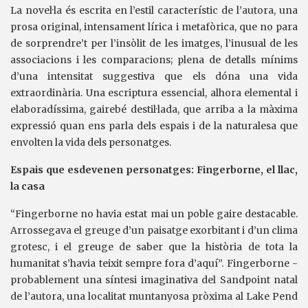
La novel·la és escrita en l’estil característic de l’autora, una
prosa original, intensament lírica i metafòrica, que no para
de sorprendre’t per l’insòlit de les imatges, l’inusual de les
associacions i les comparacions; plena de detalls mínims
d’una intensitat suggestiva que els dóna una vida
extraordinària. Una escriptura essencial, alhora elemental i
elaboradíssima, gairebé destil·lada, que arriba a la màxima
expressió quan ens parla dels espais i de la naturalesa que
envolten la vida dels personatges.
Espais que esdevenen personatges: Fingerborne, el llac,
la casa
“Fingerborne no havia estat mai un poble gaire destacable.
Arrossegava el greuge d’un paisatge exorbitant i d’un clima
grotesc, i el greuge de saber que la història de tota la
humanitat s’havia teixit sempre fora d’aquí”. Fingerborne -
probablement una síntesi imaginativa del Sandpoint natal
de l’autora, una localitat muntanyosa pròxima al Lake Pend