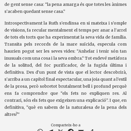
de gent sense casa: “la pena amarga és que totes les ànimes
s’acaben quedant sense casa.”
Introspectivament la Ruth s’endinsa en si mateixa i s’omple
de visions, fa recular mentalment el temps per anar a l’arrel
de tots els torts que ha experimentat la seva vida de família.
Transita pels records de la mare suïcida, especula com
haurien pogut ser les seves vides: “Anhelar i tenir són tan
inusuals com una cosa i la seva ombra.” Tot esdevé metàfora
de la solitud, del foc purificador, de la fugida última i
definitiva. Des d’un punt de vista que el lector descobrirà,
s’arriba a un capítol final espectacular, una joia quant a l’estil
de la prosa, però sobretot brutalment bell i profund perquè
ens fa comprendre que “els fets no expliquen res. Al
contrari, són els fets que exigeixen una explicació”. I que, en
definitiva, “què en sabem de la naturalesa de la pena dels
altres?”
Comparteix-ho a
WhatsApp
Telegram
X
Facebook
Email
Comparteix