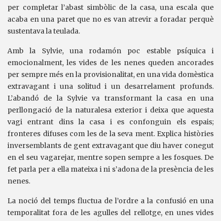
per completar l’abast simbòlic de la casa, una escala que
acaba en una paret que no es van atrevir a foradar perquè
sustentava la teulada.
Amb la Sylvie, una rodamón poc estable psíquica i
emocionalment, les vides de les nenes queden ancorades
per sempre més en la provisionalitat, en una vida domèstica
extravagant i una solitud i un desarrelament profunds.
L’abandó de la Sylvie va transformant la casa en una
perllongació de la naturalesa exterior i deixa que aquesta
vagi entrant dins la casa i es confonguin els espais;
fronteres difuses com les de la seva ment. Explica històries
inversemblants de gent extravagant que diu haver conegut
en el seu vagarejar, mentre sopen sempre a les fosques. De
fet parla per a ella mateixa i ni s’adona de la presència de les
nenes.
La noció del temps fluctua de l’ordre a la confusió en una
temporalitat fora de les agulles del rellotge, en unes vides