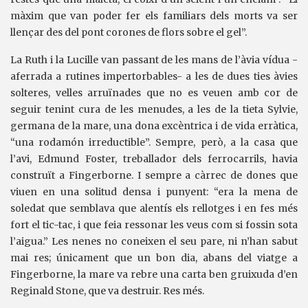
màxim que van poder fer els familiars dels morts va ser
llençar des del pont corones de flors sobre el gel”.
La Ruth i la Lucille van passant de les mans de l’àvia vídua -
aferrada a rutines impertorbables- a les de dues ties àvies
solteres, velles arruïnades que no es veuen amb cor de
seguir tenint cura de les menudes, a les de la tieta Sylvie,
germana de la mare, una dona excèntrica i de vida erràtica,
“una rodamón irreductible”. Sempre, però, a la casa que
l’avi, Edmund Foster, treballador dels ferrocarrils, havia
construït a Fingerborne. I sempre a càrrec de dones que
viuen en una solitud densa i punyent: “era la mena de
soledat que semblava que alentís els rellotges i en fes més
fort el tic-tac, i que feia ressonar les veus com si fossin sota
l’aigua.” Les nenes no coneixen el seu pare, ni n’han sabut
mai res; únicament que un bon dia, abans del viatge a
Fingerborne, la mare va rebre una carta ben gruixuda d’en
Reginald Stone, que va destruir. Res més.