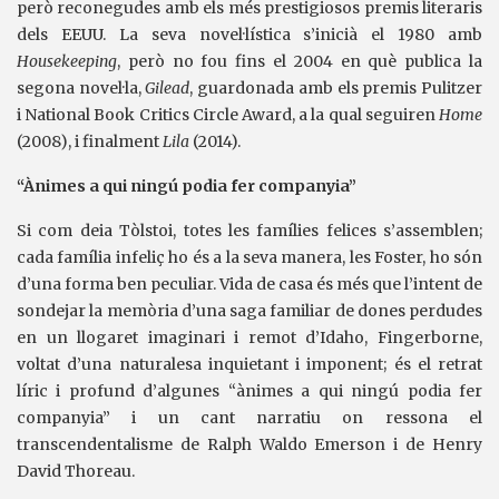
però reconegudes amb els més prestigiosos premis literaris
dels EEUU. La seva novel·lística s’inicià el 1980 amb
Housekeeping
, però no fou fins el 2004 en què publica la
segona novel·la,
Gilead
, guardonada amb els premis Pulitzer
i National Book Critics Circle Award, a la qual seguiren
Home
(2008), i finalment
Lila
(2014).
“Ànimes a qui ningú podia fer companyia”
Si com deia Tòlstoi, totes les famílies felices s’assemblen;
cada família infeliç ho és a la seva manera, les Foster, ho són
d’una forma ben peculiar. Vida de casa és més que l’intent de
sondejar la memòria d’una saga familiar de dones perdudes
en un llogaret imaginari i remot d’Idaho, Fingerborne,
voltat d’una naturalesa inquietant i imponent; és el retrat
líric i profund d’algunes “ànimes a qui ningú podia fer
companyia” i un cant narratiu on ressona el
transcendentalisme de Ralph Waldo Emerson i de Henry
David Thoreau.