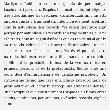
Marilynne Robinson crea una galeria de personatges
fascinants i peculiars. Esquius i autosuficients, intel·ligents,
tres adjectius que els descriuen, caracteritzats amb un estil
impressionista i fragmentari, intencionadament arbitrari,
com la naturalesa dels records: “es difícil descriure algú
perquè per naturalesa els records són fragmentaris, aïllats i
arbitraris, com un seguit d’ullades que es fan de nit al que hi
ha rere els vidres de les finestres il·luminades.” Un dels
aspectes remarcables de la novel·la és el punt de vista
narratiu. Robinson crea un artifici narratiu on combina
subtilment la proximitat íntima de la veu narrativa en
primera persona, la de la protagonista, Ruthie, amb una
bona dosi d’omnisciència i de detallisme psicològic. Un
virtuosisme tècnic que crea una il·lusió extraordinària de
profunditat on el lector hi percep una atmosfera densa, i
una escriptura que constantment traspassa els límits entre
sentits, sentiments, pensaments, vivències, records, vigília i
somni.