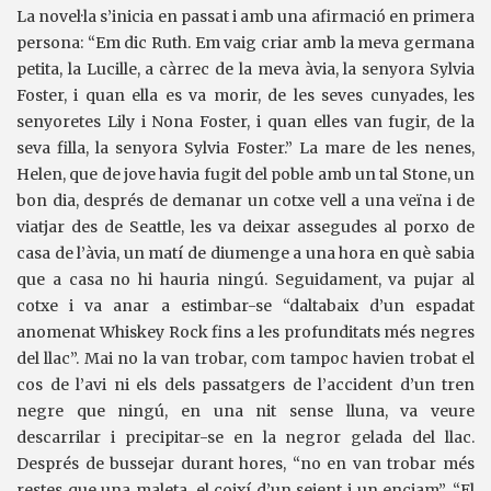
La novel·la s’inicia en passat i amb una afirmació en primera
persona: “Em dic Ruth. Em vaig criar amb la meva germana
petita, la Lucille, a càrrec de la meva àvia, la senyora Sylvia
Foster, i quan ella es va morir, de les seves cunyades, les
senyoretes Lily i Nona Foster, i quan elles van fugir, de la
seva filla, la senyora Sylvia Foster.” La mare de les nenes,
Helen, que de jove havia fugit del poble amb un tal Stone, un
bon dia, després de demanar un cotxe vell a una veïna i de
viatjar des de Seattle, les va deixar assegudes al porxo de
casa de l’àvia, un matí de diumenge a una hora en què sabia
que a casa no hi hauria ningú. Seguidament, va pujar al
cotxe i va anar a estimbar-se “daltabaix d’un espadat
anomenat Whiskey Rock fins a les profunditats més negres
del llac”. Mai no la van trobar, com tampoc havien trobat el
cos de l’avi ni els dels passatgers de l’accident d’un tren
negre que ningú, en una nit sense lluna, va veure
descarrilar i precipitar-se en la negror gelada del llac.
Després de bussejar durant hores, “no en van trobar més
restes que una maleta, el coixí d’un seient i un enciam”. “El