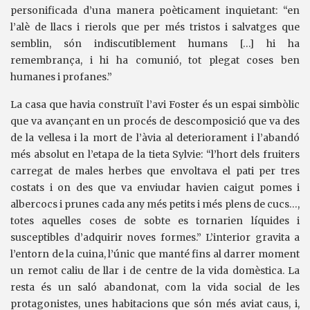
personificada d’una manera poèticament inquietant: “en
l’alè de llacs i rierols que per més tristos i salvatges que
semblin, són indiscutiblement humans […] hi ha
remembrança, i hi ha comunió, tot plegat coses ben
humanes i profanes.”
La casa que havia construït l’avi Foster és un espai simbòlic
que va avançant en un procés de descomposició que va des
de la vellesa i la mort de l’àvia al deteriorament i l’abandó
més absolut en l’etapa de la tieta Sylvie: “l’hort dels fruiters
carregat de males herbes que envoltava el pati per tres
costats i on des que va enviudar havien caigut pomes i
albercocs i prunes cada any més petits i més plens de cucs…,
totes aquelles coses de sobte es tornarien líquides i
susceptibles d’adquirir noves formes.” L’interior gravita a
l’entorn de la cuina, l’únic que manté fins al darrer moment
un remot caliu de llar i de centre de la vida domèstica. La
resta és un saló abandonat, com la vida social de les
protagonistes, unes habitacions que són més aviat caus, i,