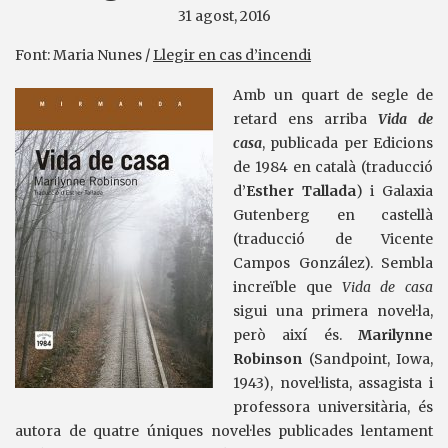
31 agost, 2016
Font: Maria Nunes /
Llegir en cas d’incendi
Amb un quart de segle de
retard ens arriba
Vida de
casa
, publicada per Edicions
de 1984 en català (traducció
d’
Esther Tallada
) i Galaxia
Gutenberg en castellà
(traducció de Vicente
Campos González). Sembla
increïble que
Vida de casa
sigui una primera novel·la,
però així és.
Marilynne
Robinson
(Sandpoint, Iowa,
1943), novel·lista, assagista i
professora universitària, és
autora de quatre úniques novel·les publicades lentament