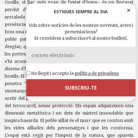
Oreille, el llac més gran de l’estat d’Iowa– és un llogaret
perdut d’Idaho, “un indret tan peregrí”, voltat d’una
ESTIGUES SEMPRE AL DIA
serralada de muntanyes i cingles abruptes, i amb la
presència ineludible i inquietant d’un llac que amaga en el
Vols rebre notícies de les nostres novetats, actes i
presentacions?
fons una negror d”aigües fondes, buides de llum i d’aire”. El
Et convidem a subscriure't al nostre butlletí.
poble pateix inundacions per la pluja que accelera el
desglaç, que fan que l’aigua penetri dins les cases per totes
les portes, i que els objectes i els mobles surin en l’aigua que
s’hi acumula. Fred, neu, gel, aigua i vent persistents; la
duresa d’hiverns molt crus i d’una natura plena de misteris
He llegit i accepto la
política de privadesa
hostils. El llac és un organisme viu, que creix a la primavera i
penetra “com l’alenada d’una bèstia” dins el cèrcol de
muntanyes, que brama, gruny i gemega constantment. Per
sortir del poblet només hi ha un únic camí, el d’un alt pont
del ferrocarril, sense protecció. Els espais adquireixen una
dimensió metafòrica i un deix de misteri insondable que
inspira basarda. El poble aïllat és el marc que es confon amb
les vides aïllades dels personatges i que les conforma.
L’espai està regit per l’imperi de la natura, que apareix