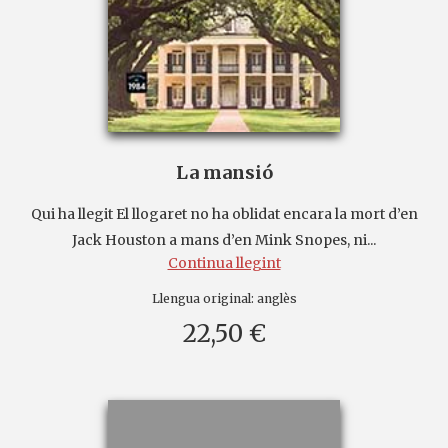
La mansió
Qui ha llegit El llogaret no ha oblidat encara la mort d’en
Jack Houston a mans d’en Mink Snopes, ni...
Continua llegint
Llengua original:
anglès
22,50 €