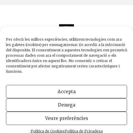
Per oferir les millors experiències, utilitzem tecnologies com ara
les galetes (cookies) per emmagatzemar i/o accedir a la informació
del dispositiu. El consentiment a aquestes tecnologies ens permetrà
processar dades com ara el comportament de navegació o els
Edicions de 1984
identificadors únics en aquest lloc. No consentir o retirar el
Carrer Trafalgar, 10, 2n-2a A
consentiment pot afectar negativament certes característiques i
08010 Barcelona
funcions.
Tel.
933 003 271
Fax 934 854 375
Accepta
1984@edicions1984.cat
Denega
INFORMACIÓ LEGAL
POLÍTICA DE PRIVADESA
POLÍTICA DE COOKIES
Veure preferències
DISSENY WEB
Política de Cookies
Política de Privadesa