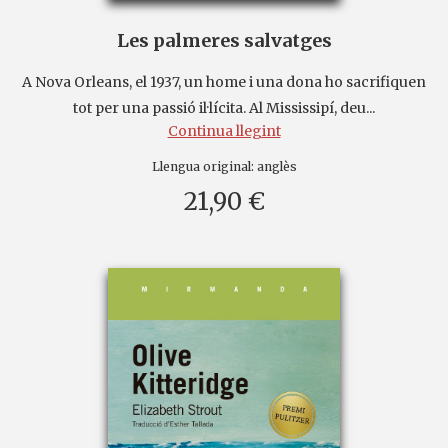
Les palmeres salvatges
A Nova Orleans, el 1937, un home i una dona ho sacrifiquen
tot per una passió il·lícita. Al Mississipí, deu...
Continua llegint
Llengua original:
anglès
21,90 €