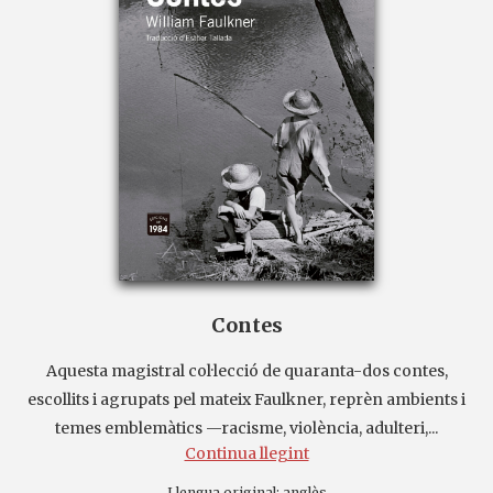
Contes
Aquesta magistral col·lecció de quaranta-dos contes,
escollits i agrupats pel mateix Faulkner, reprèn ambients i
temes emblemàtics —racisme, violència, adulteri,...
Continua llegint
Llengua original:
anglès