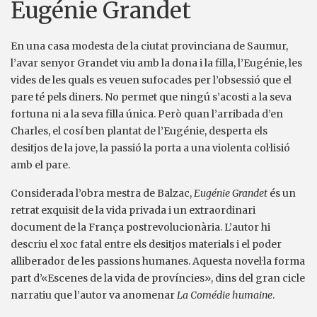
Eugénie Grandet
En una casa modesta de la ciutat provinciana de Saumur,
l’avar senyor Grandet viu amb la dona i la filla, l’Eugénie, les
vides de les quals es veuen sufocades per l’obsessió que el
pare té pels diners. No permet que ningú s’acosti a la seva
fortuna ni a la seva filla única. Però quan l’arribada d’en
Charles, el cosí ben plantat de l’Eugénie, desperta els
desitjos de la jove, la passió la porta a una violenta col·lisió
amb el pare.
Considerada l’obra mestra de Balzac,
Eugénie Grandet
és un
retrat exquisit de la vida privada i un extraordinari
document de la França postrevolucionària. L’autor hi
descriu el xoc fatal entre els desitjos materials i el poder
alliberador de les passions humanes. Aquesta novel·la forma
part d’«Escenes de la vida de províncies», dins del gran cicle
narratiu que l’autor va anomenar
La Comédie humaine
.