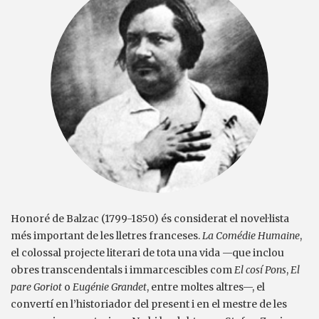
Honoré de Balzac (1799-1850) és considerat el novel·lista
més important de les lletres franceses.
La Comédie Humaine
,
el colossal projecte literari de tota una vida —que inclou
obres transcendentals i immarcescibles com
El cosí Pons
,
El
pare Goriot
o
Eugénie Grandet
, entre moltes altres—, el
convertí en l’historiador del present i en el mestre de les