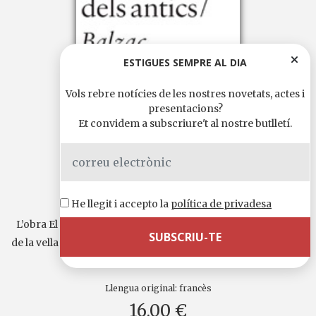
ESTIGUES SEMPRE AL DIA
Vols rebre notícies de les nostres novetats, actes i
presentacions?
Et convidem a subscriure't al nostre butlletí.
El gabinet dels antics
He llegit i accepto la
política de privadesa
L’obra El gabinet dels antics tracta la història d’una família
de la vella noblesa de províncies arruïnada per la revolució...
Continua llegint
Llengua original:
francès
16,00 €