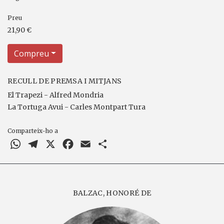
Preu
21,90 €
Compreu
RECULL DE PREMSA I MITJANS
El Trapezi - Alfred Mondria
La Tortuga Avui - Carles Montpart Tura
Comparteix-ho a
WhatsApp
Telegram
X
Facebook
Email
Comparteix
BALZAC, HONORÉ DE