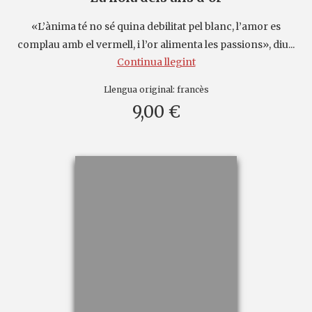
«L’ànima té no sé quina debilitat pel blanc, l’amor es
complau amb el vermell, i l’or alimenta les passions», diu...
Continua llegint
Llengua original:
francès
9,00 €