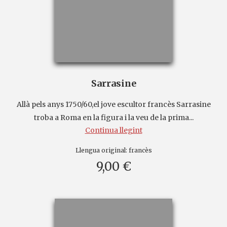
Sarrasine
Allà pels anys 1750/60,el jove escultor francès Sarrasine
troba a Roma en la figura i la veu de la prima...
Continua llegint
Llengua original:
francès
9,00 €