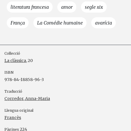
literatura francesa
amor
segle xix
França
La Comédie humaine
avarícia
Col·lecció
La clàssica
, 20
ISBN
978-84-18858-96-3
Traducció
Corredor, Anna-Maria
Llengua original
Francès
224
Pàgines