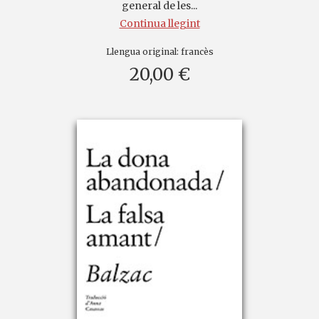
general de les...
Continua llegint
Llengua original:
francès
20,00 €