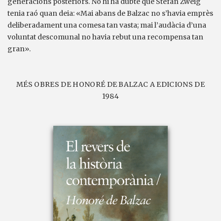
generacions posteriors. No hi ha dubte que Stefan Zweig
tenia raó quan deia: «Mai abans de Balzac no s’havia emprès
deliberadament una comesa tan vasta; mai l’audàcia d’una
voluntat descomunal no havia rebut una recompensa tan
gran».
MÉS OBRES DE HONORÉ DE BALZAC A EDICIONS DE
1984