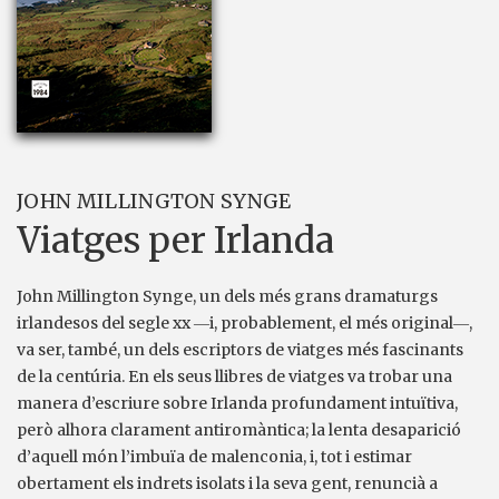
JOHN MILLINGTON SYNGE
Viatges per Irlanda
John Millington Synge, un dels més grans dramaturgs
irlandesos del segle xx ―i, probablement, el més original―,
va ser, també, un dels escriptors de viatges més fascinants
de la centúria. En els seus llibres de viatges va trobar una
manera d’escriure sobre Irlanda profundament intuïtiva,
però alhora clarament antiromàntica; la lenta desaparició
d’aquell món l’imbuïa de malenconia, i, tot i estimar
obertament els indrets isolats i la seva gent, renuncià a