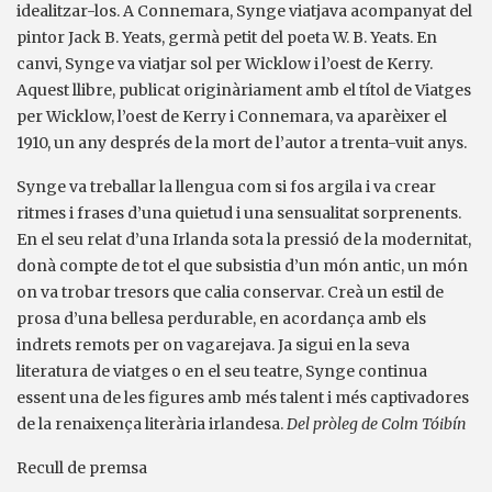
idealitzar-los. A Connemara, Synge viatjava acompanyat del
pintor Jack B. Yeats, germà petit del poeta W. B. Yeats. En
canvi, Synge va viatjar sol per Wicklow i l’oest de Kerry.
Aquest llibre, publicat originàriament amb el títol de Viatges
per Wicklow, l’oest de Kerry i Connemara, va aparèixer el
1910, un any després de la mort de l’autor a trenta-vuit anys.
Synge va treballar la llengua com si fos argila i va crear
ritmes i frases d’una quietud i una sensualitat sorprenents.
En el seu relat d’una Irlanda sota la pressió de la modernitat,
donà compte de tot el que subsistia d’un món antic, un món
on va trobar tresors que calia conservar. Creà un estil de
prosa d’una bellesa perdurable, en acordança amb els
indrets remots per on vagarejava. Ja sigui en la seva
literatura de viatges o en el seu teatre, Synge continua
essent una de les figures amb més talent i més captivadores
de la renaixença literària irlandesa.
Del pròleg de Colm Tóibín
Recull de premsa