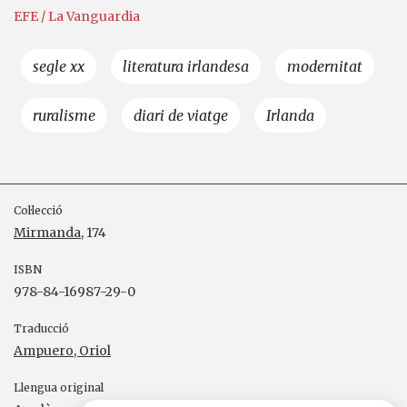
EFE / La Vanguardia
segle xx
literatura irlandesa
modernitat
ruralisme
diari de viatge
Irlanda
Col·lecció
Mirmanda
, 174
ISBN
978-84-16987-29-0
Traducció
Ampuero, Oriol
Llengua original