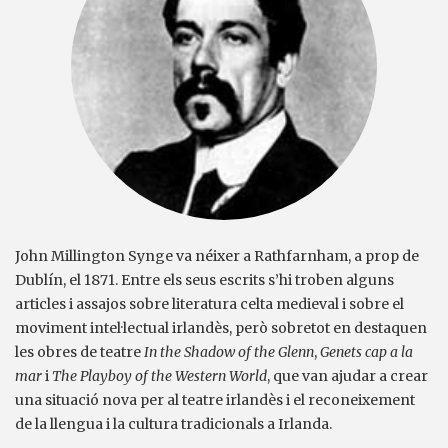
John Millington Synge va néixer a Rathfarnham, a prop de
Dublín, el 1871. Entre els seus escrits s’hi troben alguns
articles i assajos sobre literatura celta medieval i sobre el
moviment intel·lectual irlandès, però sobretot en destaquen
les obres de teatre
In the Shadow of the Glenn
,
Genets cap a la
mar
i
The Playboy of the Western World
, que van ajudar a crear
una situació nova per al teatre irlandès i el reconeixement
de la llengua i la cultura tradicionals a Irlanda.