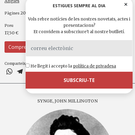
Anglès
ESTIGUES SEMPRE AL DIA
208
Pàgines
Vols rebre notícies de les nostres novetats, actes i
presentacions?
Preu
Et convidem a subscriure't al nostre butlletí.
17,50 €
Compreu
Comparteix-ho a
He llegit i accepto la
política de privadesa
WhatsApp
Telegram
X
Facebook
Email
Comparteix
SYNGE, JOHN MILLINGTON