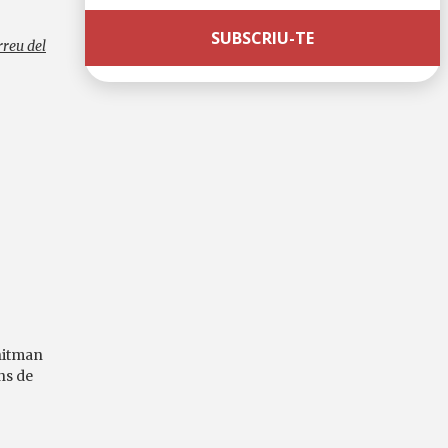
reu del
hitman
ons de