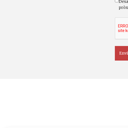
Desa
pròx