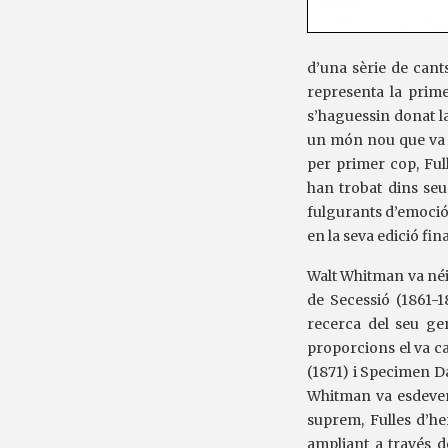
d’una sèrie de cants
representa la prim
s’haguessin donat l
un món nou que va s
per primer cop, Ful
han trobat dins seu
fulgurants d’emoció.
en la seva edició fin
Walt Whitman va néix
de Secessió (1861-
recerca del seu ger
proporcions el va ca
(1871) i Specimen Da
Whitman va esdeveni
suprem, Fulles d’he
ampliant a través d