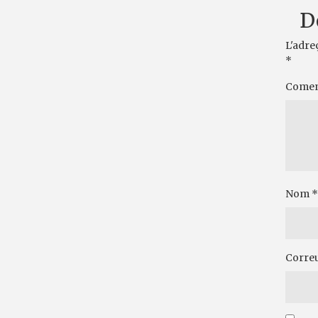
D
L'adre
*
Comen
Nom
*
Correu