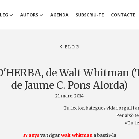
LEG
AUTORS
AGENDA
SUBSCRIU-TE
CONTACTE
BLOG
'HERBA, de Walt Whitman (
de Jaume C. Pons Alorda)
21 març, 2014
Tu, lector, bategues vida i orgull i 
Per això t
«Tu, l
37 anys
va trigar
Walt Whitman
a bastir-la