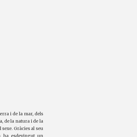
erra i de la mar, dels
a, de la natura i de la
el sexe. Gràcies al seu
an ha esdevingut un