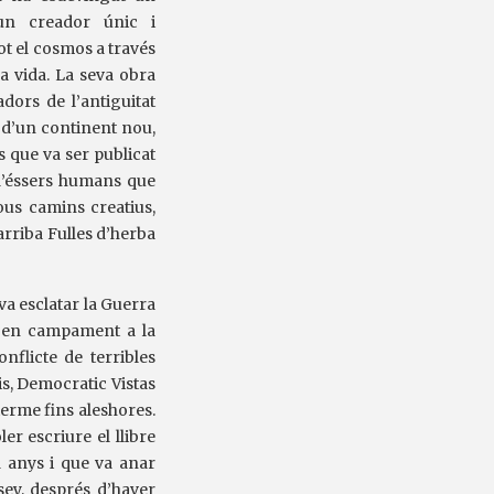
 un creador únic i
t el cosmos a través
la vida. La seva obra
ors de l’antiguitat
 d’un continent nou,
 que va ser publicat
 d’éssers humans que
ous camins creatius,
arriba Fulles d’herba
va esclatar la Guerra
t en campament a la
nflicte de terribles
is, Democratic Vistas
terme fins aleshores.
r escriure el llibre
a anys i que va anar
sey, després d’haver