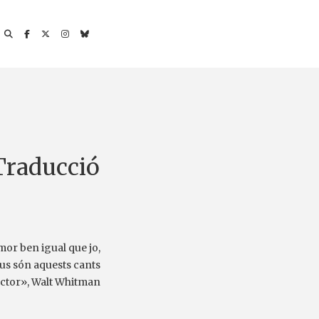
Traducció
amor ben igual que jo,
eus són aquests cants
ector», Walt Whitman