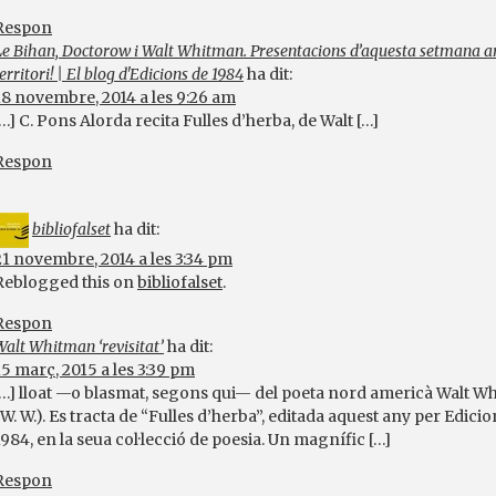
Respon
Le Bihan, Doctorow i Walt Whitman. Presentacions d’aquesta setmana ar
erritori! | El blog d'Edicions de 1984
ha dit:
18 novembre, 2014 a les 9:26 am
[…] C. Pons Alorda recita Fulles d’herba, de Walt […]
Respon
bibliofalset
ha dit:
21 novembre, 2014 a les 3:34 pm
Reblogged this on
bibliofalset
.
Respon
Walt Whitman ‘revisitat’
ha dit:
15 març, 2015 a les 3:39 pm
[…] lloat —o blasmat, segons qui— del poeta nord americà Walt W
(W. W.). Es tracta de “Fulles d’herba”, editada aquest any per Edici
1984, en la seua col·lecció de poesia. Un magnífic […]
Respon