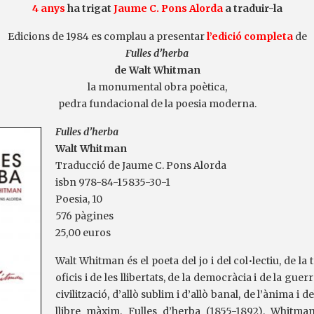
4 anys
ha trigat
Jaume C. Pons Alorda
a traduir-la
Edicions de 1984 es complau a presentar
l’edició completa
de
Fulles d’herba
de Walt Whitman
la monumental obra poètica,
pedra fundacional de la poesia moderna.
Fulles d’herba
Walt Whitman
Traducció de Jaume C. Pons Alorda
isbn 978-84-15835-30-1
Poesia, 10
576 pàgines
25,00 euros
Walt Whitman és el poeta del jo i del col•lectiu, de la t
oficis i de les llibertats, de la democràcia i de la guerr
civilització, d’allò sublim i d’allò banal, de l’ànima i d
llibre màxim, Fulles d’herba (1855-1892), Whitm