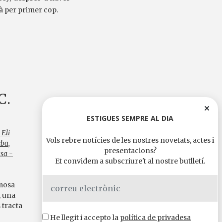
là per primer cop.
C.
ESTIGUES SEMPRE AL DIA
 Eli
Vols rebre notícies de les nostres novetats, actes i
rba,
presentacions?
ssa -
Et convidem a subscriure't al nostre butlletí.
amosa
, una
 tracta
He llegit i accepto la
política de privadesa