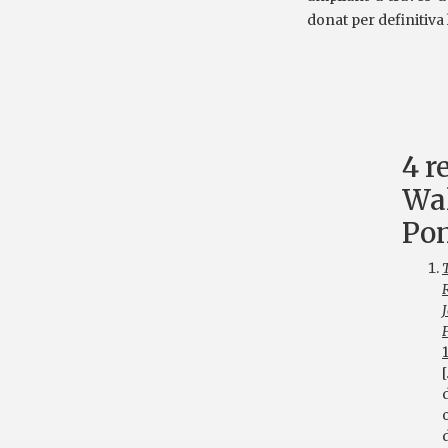
donat per definitiva
4 r
Wal
Pon
P