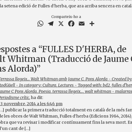
 la setena edició de Fulles d’herba, que ara arriba sencera en cata
Comparteix-ho a
WhatsApp
Telegram
X
Facebook
Email
Comparteix
espostes a “FULLES D'HERBA, de
t Whitman (Traducció de Jaume 
s Alorda)”
Terrassa llegeix… Walt Whitman amb Jaume C. Pons Alorda - Created by
RodGüell - In category: Cultura, Lectures - Tagged with: bd2, fulles d'he
Jaume C Pons Alorda, Poesia, terrassa llegeix..., walt whitman - malarra
eriodisme crític.
ha dit:
13 novembre, 2014 a les 6:46 pm
[…] publicar la primera traducció totalment en català de la més f
de les obres de Walt Whitman, Fulles d’herba (Edicions 1984, 2014)
obra que va revisar i modificar contínuament fins la seva mort. Es
d’un cant de […]