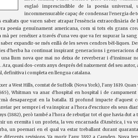
esglaó imprescindible de la poesia universal,
incommensurable capaç de condensar l’energia de to
 exaltats que varen saber atrapar l’essència extraordinària de 
era poesia genuïnament americana, com si tots els grans cread
a mà per renéixer a través d’una veu que va fer supurar la sang
aber expandir-se més enllà de les seves cendres bèl•liques. Des
les d’herba ha continuat inspirant generacions i generacions
 una llum nova que mai no deixa de reverberar i d’insinuar n
 Ara, quasi dos-cents anys després del naixement del seu autor, 
al, definitiva i completa en llengua catalana.
er a West Hills, comtat de Suffolk (Nova York), l’any 1819. Quan 
1865), Whitman va anar d’hospital en hospital i de campamen
mà desaparegut en la batalla. El profund impacte d’aquest co
nviar per sempre i el va inspirar a l’hora d’escriure els seus diar
ys (1882), però també a l’hora de rebutjar tot el que havia dut a 
r un eremita i un profeta, la veu encarnada d’Amèrica, i va vole
rba, un poemari en el qual va estar treballant durant quarant
e diferents revisions. Va morir l’any 1892 a Camden, Nova Jer