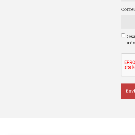
Correu
Desa
pròx