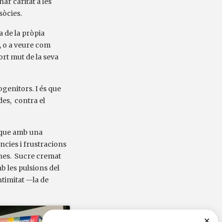
ar caritat a les
sòcies.
 de la pròpia
t, o a veure com
port mut de la seva
ogenitors. I és que
des, contra el
, que amb una
ncies i frustracions
gnes. Sucre cremat
b les pulsions del
ntimitat —la de