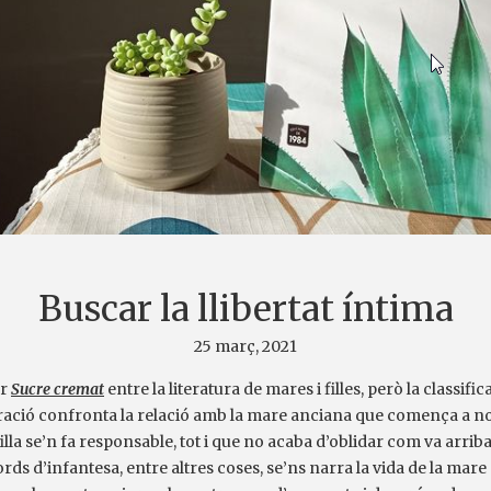
Buscar la llibertat íntima
25 març, 2021
ar
Sucre cremat
entre la literatura de mares i filles, però la classif
rració confronta la relació amb la mare anciana que comença a n
filla se’n fa responsable, tot i que no acaba d’oblidar com va arrib
cords d’infantesa, entre altres coses, se’ns narra la vida de la ma