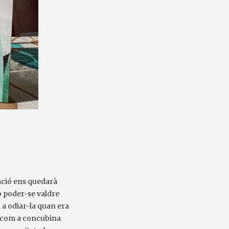
icació ens quedarà
o poder-se valdre
a a odiar-la quan era
re com a concubina