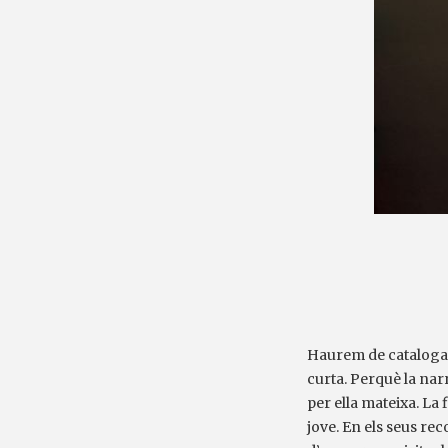
Haurem de catalog
curta. Perquè la na
per ella mateixa. La 
jove. En els seus re