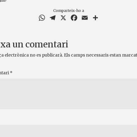
Comparteix-ho a
WhatsApp
Telegram
X
Facebook
Email
Comparteix
xa un comentari
ça electrònica no es publicarà.
Els camps necessaris estan marca
tari
*