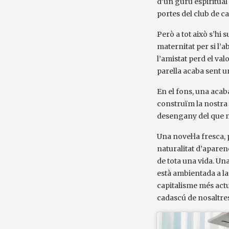
d’un guru espiritual 
portes del club de c
Però a tot això s’hi
maternitat per si l’a
l’amistat perd el val
parella acaba sent un
En el fons, una acaba
construïm la nostra i
desengany del que n
Una novel·la fresca,
naturalitat d’aparen
de tota una vida. Un
està ambientada a la
capitalisme més actu
cadascú de nosaltres