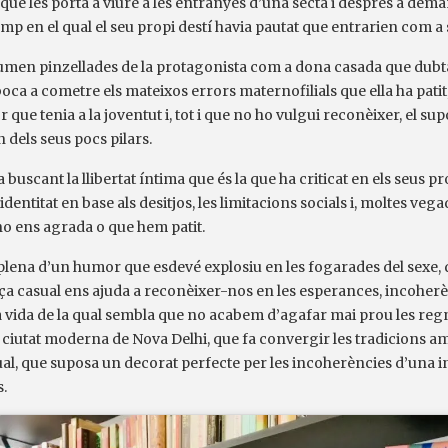
que les porta a viure a les entranyes d’una secta i després a deman
amp en el qual el seu propi destí havia pautat que entrarien com a 
 sumen pinzellades de la protagonista com a dona casada que dubta
boca a cometre els mateixos errors maternofilials que ella ha pati
or que tenia a la joventut i, tot i que no ho vulgui reconèixer, el su
 dels seus pocs pilars.
 buscant la llibertat íntima que és la que ha criticat en els seus pr
dentitat en base als desitjos, les limitacions socials i, moltes vega
o ens agrada o que hem patit.
 plena d’un humor que esdevé explosiu en les fogarades del sexe
ça casual ens ajuda a reconèixer-nos en les esperances, incoherè
a vida de la qual sembla que no acabem d’agafar mai prou les re
 ciutat moderna de Nova Delhi, que fa convergir les tradicions am
al, que suposa un decorat perfecte per les incoherències d’una i
.