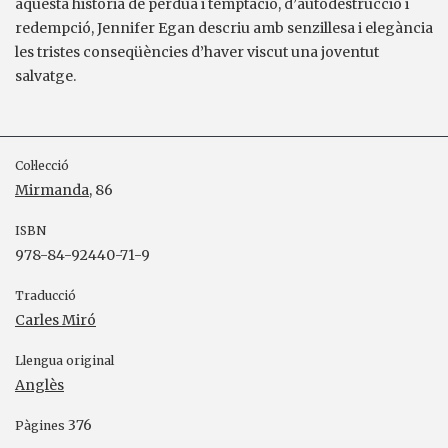
aquesta història de pèrdua i temptació, d’autodestrucció i
redempció, Jennifer Egan descriu amb senzillesa i elegància
les tristes conseqüències d’haver viscut una joventut
salvatge.
Col·lecció
Mirmanda
, 86
ISBN
978-84-92440-71-9
Traducció
Carles Miró
Llengua original
Anglès
376
Pàgines