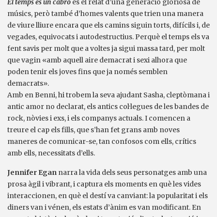
El temps és un cabró
és el relat d’una generació gloriosa de
músics, però també d’homes valents que trien una manera
de viure lliure encara que els camins siguin torts, difícils i, de
vegades, equivocats i autodestructius. Perquè el temps els va
fent savis per molt que a voltes ja sigui massa tard, per molt
que vagin «amb aquell aire demacrat i sexi alhora que
poden tenir els joves fins que ja només semblen
demacrats».
Amb en Benni, hi trobem la seva ajudant Sasha, cleptòmana i
antic amor no declarat, els antics col·legues de les bandes de
rock, nòvies i exs, i els companys actuals. I comencen a
treure el cap els fills, que s’han fet grans amb noves
maneres de comunicar-se, tan confosos com ells, crítics
amb ells, necessitats d’ells.
Jennifer Egan
narra la vida dels seus personatges amb una
prosa àgil i vibrant, i captura els moments en què les vides
interaccionen, en què el destí va canviant: la popularitat i els
diners van i vénen, els estats d’ànim es van modificant. En