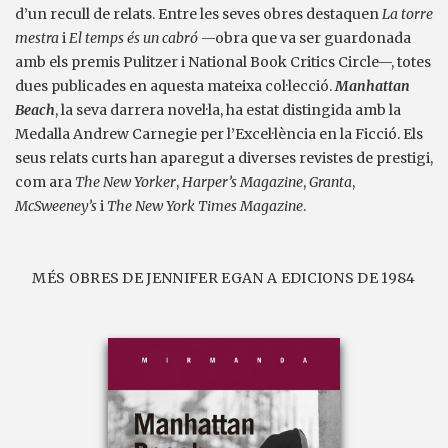
d’un recull de relats. Entre les seves obres destaquen
La torre
mestra
i
El temps és un cabró
—obra que va ser guardonada
amb els premis Pulitzer i National Book Critics Circle—, totes
dues publicades en aquesta mateixa col·lecció.
Manhattan
Beach
, la seva darrera novel·la, ha estat distingida amb la
Medalla Andrew Carnegie per l’Excel·lència en la Ficció. Els
seus relats curts han aparegut a diverses revistes de prestigi,
com ara
The New Yorker
,
Harper’s Magazine
,
Granta
,
McSweeney’s
i
The New York Times Magazine
.
MÉS OBRES DE JENNIFER EGAN A EDICIONS DE 1984