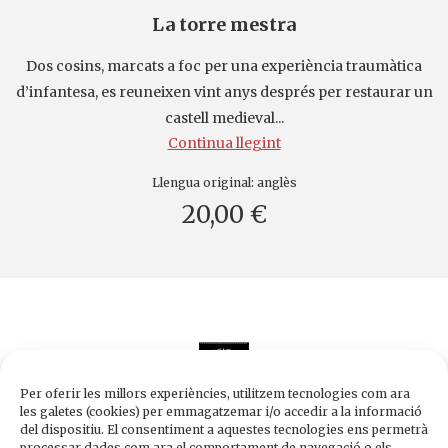
La torre mestra
Dos cosins, marcats a foc per una experiència traumàtica
d’infantesa, es reuneixen vint anys després per restaurar un
castell medieval...
Continua llegint
Llengua original:
anglès
20,00 €
Per oferir les millors experiències, utilitzem tecnologies com ara
les galetes (cookies) per emmagatzemar i/o accedir a la informació
del dispositiu. El consentiment a aquestes tecnologies ens permetrà
processar dades com ara el comportament de navegació o els