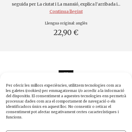
seguida per La ciutat i La mansió, explica l’arribada i...
Continua llegint
Llengua original:
anglès
22,90 €
Per oferir les millors experiències, utilitzem tecnologies com ara
les galetes (cookies) per emmagatzemar i/o accedir a la informació
del dispositiu. El consentiment a aquestes tecnologies ens permetrà
processar dades com ara el comportament de navegació o els
Edicions de 1984
identificadors únics en aquest lloc. No consentir o retirar el
Carrer Trafalgar, 10, 2n-2a A
consentiment pot afectar negativament certes característiques i
08010 Barcelona
funcions.
Tel.
933 003 271
Fax 934 854 375