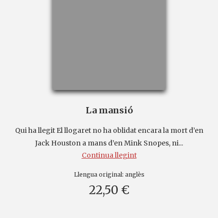
La mansió
Qui ha llegit El llogaret no ha oblidat encara la mort d’en
Jack Houston a mans d’en Mink Snopes, ni...
Continua llegint
Llengua original:
anglès
22,50 €