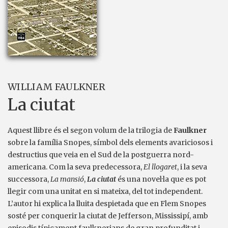
WILLIAM FAULKNER
La ciutat
Aquest llibre és el segon volum de la trilogia de
Faulkner
sobre la família Snopes, símbol dels elements avariciosos i
destructius que veia en el Sud de la postguerra nord-
americana. Com la seva predecessora,
El llogaret
, i la seva
successora,
La mansió
,
La ciutat
és una novel·la que es pot
llegir com una unitat en si mateixa, del tot independent.
L’autor hi explica la lluita despietada que en Flem Snopes
sosté per conquerir la ciutat de Jefferson, Mississipí, amb