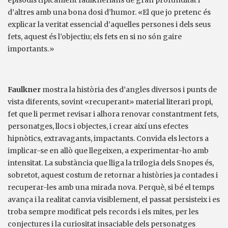
episodis típicament faulknerians de gran profunditat i
d’altres amb una bona dosi d’humor. «El que jo pretenc és
explicar la veritat essencial d’aquelles persones i dels seus
fets, aquest és l’objectiu; els fets en si no són gaire
importants.»
Faulkner
mostra la història des d’angles diversos i punts de
vista diferents, sovint «recuperant» material literari propi,
fet que li permet revisar i alhora renovar constantment fets,
personatges, llocs i objectes, i crear així uns efectes
hipnòtics, extravagants, impactants. Convida els lectors a
implicar-se en allò que llegeixen, a experimentar-ho amb
intensitat. La substància que lliga la trilogia dels Snopes és,
sobretot, aquest costum de retornar a històries ja contades i
recuperar-les amb una mirada nova. Perquè, si bé el temps
avança i la realitat canvia visiblement, el passat persisteix i es
troba sempre modificat pels records i els mites, per les
conjectures i la curiositat insaciable dels personatges