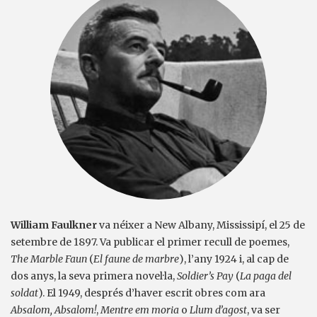
William Faulkner
va néixer a New Albany, Mississipí, el 25 de
setembre de 1897. Va publicar el primer recull de poemes,
The Marble Faun
(
El faune de marbre
), l’any 1924 i, al cap de
dos anys, la seva primera novel·la,
Soldier’s Pay
(
La paga del
soldat
). El 1949, després d’haver escrit obres com ara
Absalom, Absalom!
,
Mentre em moria
o
Llum d’agost
, va ser