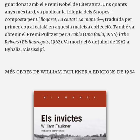
guardonat amb el Premi Nobel de Literatura. Uns quants
anys més tard, va publicar la trilogia dels Snopes —
composta per
El llogaret
,
La ciutat
i
La mansió
—, traduïda per
primer cop al català en aquesta mateixa col·lecció. També va
obtenir el Premi Pulitzer per
A Fable
(
Una faula
, 1954) i
The
Reivers
(
Els lladregots
, 1962). Va morir el 6 de juliol de 1962 a
Byhalia, Mississipí.
MÉS OBRES DE WILLIAM FAULKNER A EDICIONS DE 1984