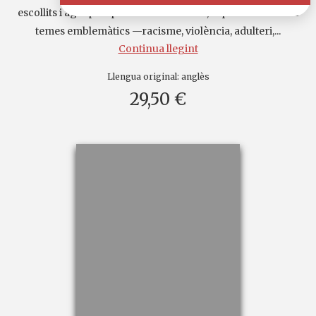
escollits i agrupats pel mateix Faulkner, reprèn ambients i
temes emblemàtics —racisme, violència, adulteri,...
Continua llegint
Llengua original:
anglès
29,50 €