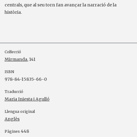
centrals, que al seu torn fan avançar la narració de la
història.
Col·lecció
Mirmanda
, 141
ISBN
978-84-15835-66-0
Traducció
Maria Iniesta i Agulló
Llengua original
Anglès
448
Pàgines