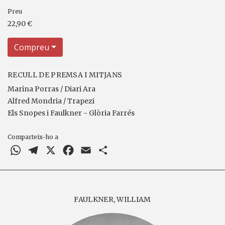
Preu
22,90 €
Compreu
RECULL DE PREMSA I MITJANS
Marina Porras / Diari Ara
Alfred Mondria / Trapezi
Els Snopes i Faulkner - Glòria Farrés
Comparteix-ho a
WhatsApp
Telegram
X
Facebook
Email
Comparteix
FAULKNER, WILLIAM