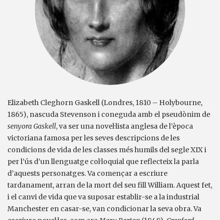
Elizabeth Cleghorn Gaskell (Londres, 1810 – Holybourne,
1865), nascuda Stevenson i coneguda amb el pseudònim de
senyora Gaskell
, va ser una novel·lista anglesa de l’època
victoriana famosa per les seves descripcions de les
condicions de vida de les classes més humils del segle XIX i
per l’ús d’un llenguatge col·loquial que reflecteix la parla
d’aquests personatges. Va començar a escriure
tardanament, arran de la mort del seu fill William. Aquest fet,
i el canvi de vida que va suposar establir-se a la industrial
Manchester en casar-se, van condicionar la seva obra. Va