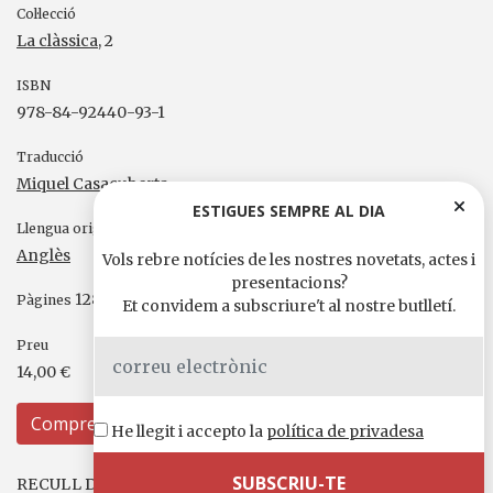
Col·lecció
La clàssica
, 2
ISBN
978-84-92440-93-1
Traducció
Miquel Casacuberta
ESTIGUES SEMPRE AL DIA
Llengua original
Anglès
Vols rebre notícies de les nostres novetats, actes i
presentacions?
128
Pàgines
Et convidem a subscriure't al nostre butlletí.
Preu
14,00 €
Compreu
He llegit i accepto la
política de privadesa
RECULL DE PREMSA I MITJANS