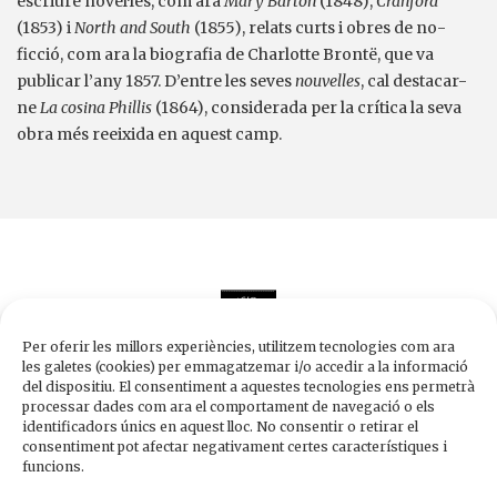
escriure novel·les, com ara
Mary Barton
(1848),
Cranford
(1853) i
North and South
(1855), relats curts i obres de no-
ficció, com ara la biografia de Charlotte Brontë, que va
publicar l’any 1857. D’entre les seves
nouvelles
, cal destacar-
ne
La cosina Phillis
(1864), considerada per la crítica la seva
obra més reeixida en aquest camp.
Per oferir les millors experiències, utilitzem tecnologies com ara
les galetes (cookies) per emmagatzemar i/o accedir a la informació
del dispositiu. El consentiment a aquestes tecnologies ens permetrà
processar dades com ara el comportament de navegació o els
Edicions de 1984
identificadors únics en aquest lloc. No consentir o retirar el
Carrer Trafalgar, 10, 2n-2a A
consentiment pot afectar negativament certes característiques i
08010 Barcelona
funcions.
Tel.
933 003 271