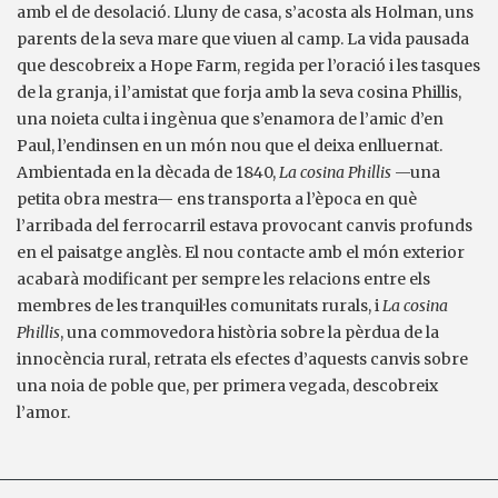
amb el de desolació. Lluny de casa, s’acosta als Holman, uns
parents de la seva mare que viuen al camp. La vida pausada
que descobreix a Hope Farm, regida per l’oració i les tasques
de la granja, i l’amistat que forja amb la seva cosina Phillis,
una noieta culta i ingènua que s’enamora de l’amic d’en
Paul, l’endinsen en un món nou que el deixa enlluernat.
Ambientada en la dècada de 1840,
La cosina Phillis
—una
petita obra mestra— ens transporta a l’època en què
l’arribada del ferrocarril estava provocant canvis profunds
en el paisatge anglès. El nou contacte amb el món exterior
acabarà modificant per sempre les relacions entre els
membres de les tranquil·les comunitats rurals, i
La cosina
Phillis
, una commovedora història sobre la pèrdua de la
innocència rural, retrata els efectes d’aquests canvis sobre
una noia de poble que, per primera vegada, descobreix
l’amor.