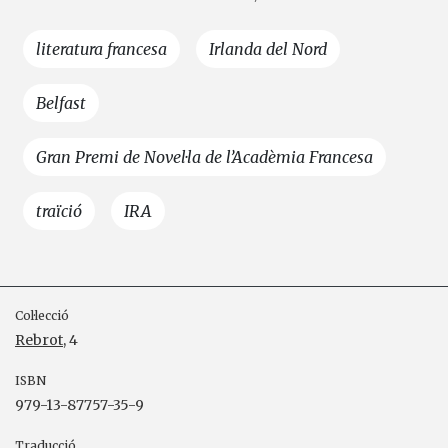
literatura francesa
Irlanda del Nord
Belfast
Gran Premi de Novel·la de l’Acadèmia Francesa
traïció
IRA
Col·lecció
Rebrot
, 4
ISBN
979-13-87757-35-9
Traducció