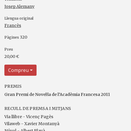
Josep Alemany
Llengua original
Francès
320
Pàgines
Preu
20,00 €
Compreu
PREMIS
Gran Premi de Novel·la de l’Acadèmia Francesa 2011
RECULL DE PREMSA I MITJANS
Via llibre - Vicenç Pagès
Vilaweb - Xavier Montanyà
Núvol - Albert Playà