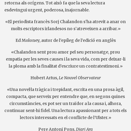
retorna als orígens. Tot això fa que la seva lectura
esdevingui urgent, poderosa, inajornable.
«El periodista francès Sorj Chalandon s’ha atrevit a anar on
molts escriptors irlandesos no s’atreveixen a arribar.»
Ed Moloney, autor de l’epíleg de l’edició en anglès
«Chalandon sent prou amor pel seu personatge, prou
empatia per les seves causes i la seva vida, com per deixar-li
la ploma amb la finalitat d’escriure un contratestimoni.»
Hubert Artus,
Le Nouvel Observateur
«Una novel·la tràgica i trepidant, escrita en una prosa àgil,
compacta, que serveix per entendre que, en segons quines
circumstàncies, es pot ser un traïdor a la causa i, alhora,
continuar sent-hi fidel. Una lectura apassionant per a tots els
lectors interessats en el conflicte de l’Ulster.»
Pere Antoni Pons,
Diari Ara