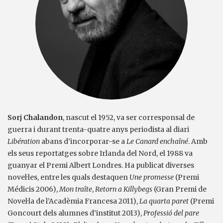
Sorj Chalandon
, nascut el 1952, va ser corresponsal de
guerra i durant trenta-quatre anys periodista al diari
Libération
abans d’incorporar-se a
Le Canard enchaîné
. Amb
els seus reportatges sobre Irlanda del Nord, el 1988 va
guanyar el Premi Albert Londres. Ha publicat diverses
novel·les, entre les quals destaquen
Une promesse
(Premi
Médicis 2006),
Mon traîte
,
Retorn a Killybegs
(Gran Premi de
Novel·la de l’Acadèmia Francesa 2011),
La quarta paret
(Premi
Goncourt dels alumnes d’institut 2013),
Professió del pare