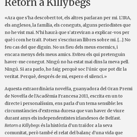
Retorn a Killybegs
«Ara que s’ha descobert tot, els altres parlaran per mi. L’IRA,
els anglesos, la família, els coneguts, alguns periodistes que
no he vist mai. N’hi haurà que s’atreviran a explicar-vos per
què i com he traït. Potser s’escriuran llibres sobre mi. […] No
feu cas del que diguin. No us fieu dels meus enemics, i
encara menys dels meus amics. Eviteu els qui pretenguin
haver-me conegut. Ningú no ha estat mai dins la meva pell.
Ningú. Si ara parlo, ho faig perquè soc l’únic que pot dir la
veritat. Perquè, després de mi, espero el silenci.»
Aquesta extraordinària novel·la, guanyadora del Gran Premi
de Novel·la de l’Acadèmia Francesa 2011, escrita en un to
directe i personalíssim, ens parla d’un tema sensible: les
circumstàncies d’extrema duresa que van haver de viure
durant anys els independentistes irlandesos de Belfast.
Retorn a Killybegs
és la història d’un traïdor a la seva
comunitat, però també el relat del balanç d’una vida que