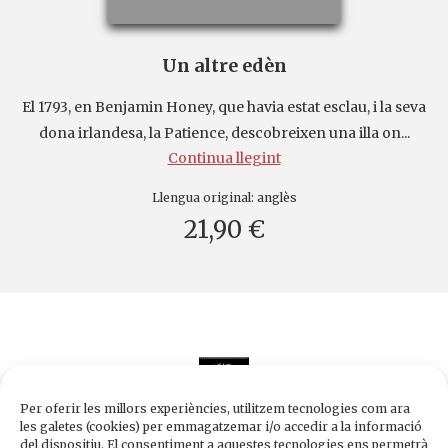
Un altre edèn
El 1793, en Benjamin Honey, que havia estat esclau, i la seva
dona irlandesa, la Patience, descobreixen una illa on...
Continua llegint
Llengua original:
anglès
21,90 €
Per oferir les millors experiències, utilitzem tecnologies com ara
les galetes (cookies) per emmagatzemar i/o accedir a la informació
del dispositiu. El consentiment a aquestes tecnologies ens permetrà