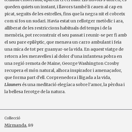
queden quiets un instant, i llavors també li cauen al cap en
picat, seguits de les estrelles, fins que la negra nit el cobreix
com si fos un sudari. Havia estat un rellotger metòdic i ara,
alliberat de les restriccions habituals del temps i de la
memòria, pot reconstruir el seu passat i reunir-se per fi amb
el seu pare epilèptic, que menava un carro ambulant i feia
una mica de tot per guanyar-se la vida. En aquest viatge de
retorn a les meravelles i al dolor d’una infantesa pobra en
una regió remota de Maine, George Washington Crosby
recupera el món natural, alhora inspirador i amenaçador,
que forma part d’ell. Corprenedora i lligada a la vida,
Llauners
és una meditació elegíaca sobre l’amor, la pèrdua i
la bellesa ferotge de la natura.
Col·lecció
Mirmanda
, 89