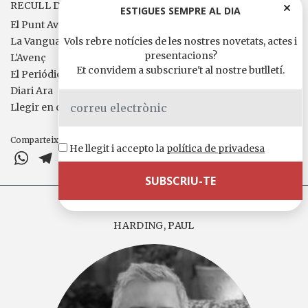
RECULL DE PREMSA I MITJANS
ESTIGUES SEMPRE AL DIA
El Punt Avui
Vols rebre notícies de les nostres novetats, actes i
La Vanguardia (Cultura/s)
presentacions?
L'Avenç
Et convidem a subscriure't al nostre butlletí.
El Periódico
Diari Ara
Llegir en cas d'incendi
Comparteix-ho a
He llegit i accepto la
política de privadesa
WhatsApp
Telegram
X
Facebook
Email
Comparteix
HARDING, PAUL