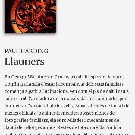
PAUL HARDING
Llauners
En George Washington Crosby jeu al llit esperant la mort.
Confinat a la sala d’estar i acompanyat dels seus familiars,
comença a patir al·lucinacions. Veu com el pis de dalt li cau a
sobre, amb l’armadura de pi inacabada i les canonades per
connectar. Parracs d’abrics vells, capses de jocs de taula i de
puzles oblidats, joguines trencades, bosses plenes de
fotografies familiars, eines rovellades i mecanismes de
llautó de rellotges antics. Restes de tota una vida. Amb la
teulada ensorrada, apareix el cel blau. Els núvols s’aturen, es