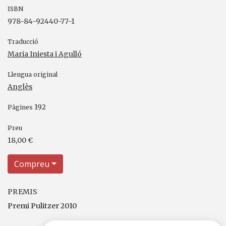
ISBN
978-84-92440-77-1
Traducció
Maria Iniesta i Agulló
Llengua original
Anglès
192
Pàgines
Preu
18,00 €
Compreu
PREMIS
Premi Pulitzer 2010