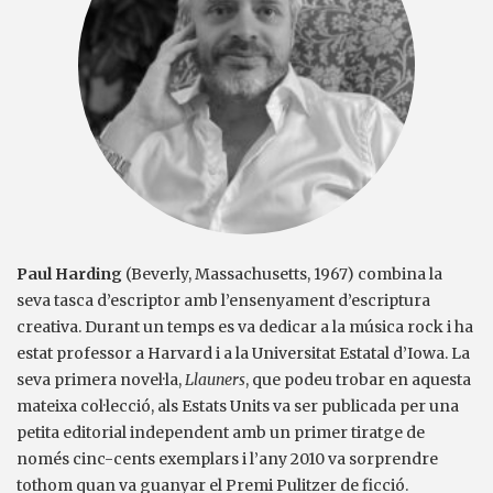
Paul Harding
(Beverly, Massachusetts, 1967) combina la
seva tasca d’escriptor amb l’ensenyament d’escriptura
creativa. Durant un temps es va dedicar a la música rock i ha
estat professor a Harvard i a la Universitat Estatal d’Iowa. La
seva primera novel·la,
Llauners
, que podeu trobar en aquesta
mateixa col·lecció, als Estats Units va ser publicada per una
petita editorial independent amb un primer tiratge de
només cinc-cents exemplars i l’any 2010 va sorprendre
tothom quan va guanyar el Premi Pulitzer de ficció.