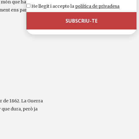
n món que ha
He llegit i accepto la
política de privadesa
rament ens parla de
 de 1862. La Guerra
 que dura, però ja