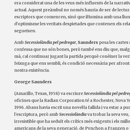
era considerat una de les veus més influents de la narra
actual. Aquest preàmbul no només hauria de ser de lectura
escriptors que comencen, sinó que il·lumina amb una ll
d’optimisme les veritats despietades que contenen els relat
segueixen.
Amb
Secessiolàndia pel pedregar
,
Saunders
posa les cartes 
confessa que no són bones, però també ens diu que, malg
mà, cal continuar jugant la partida perquè conèixer la verit
feixuga que ens sembli, és condició necessària per afront
nostra existència.
George Saunders
(Amarillo, Texas, 1958) va escriure
Secessiolàndia pel pedr
oficines que la Radian Corporation té a Rochester, Nova Yor
1996. Abans havia escrit una novel·la fallida i va estar a 
l’escriptura, però amb
Secessiolàndia
va trobar la seva veu
irresistible que ha seduït els crítics més exigents i els mi
americans de la seva generació, de Pynchon a Franzen o 