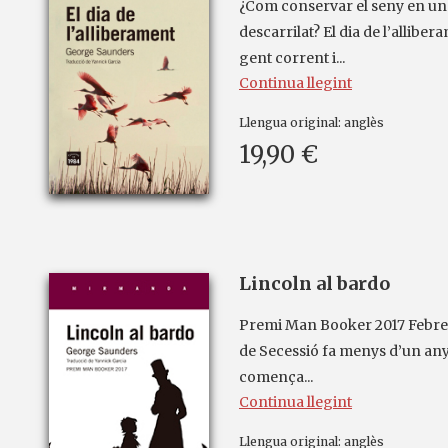
¿Com conservar el seny en u
descarrilat? El dia de l’allibe
gent corrent i...
Continua llegint
Llengua original:
anglès
19,90 €
Lincoln al bardo
Premi Man Booker 2017 Febrer
de Secessió fa menys d’un any
comença...
Continua llegint
Llengua original:
anglès