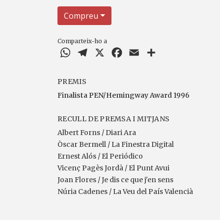
Compreu
Comparteix-ho a
WhatsApp
Telegram
X
Facebook
Email
Comparteix
PREMIS
Finalista PEN/Hemingway Award 1996
RECULL DE PREMSA I MITJANS
Albert Forns / Diari Ara
Òscar Bermell / La Finestra Digital
Ernest Alós / El Periódico
Vicenç Pagès Jordà / El Punt Avui
Joan Flores / Je dis ce que j'en sens
Núria Cadenes / La Veu del País Valencià