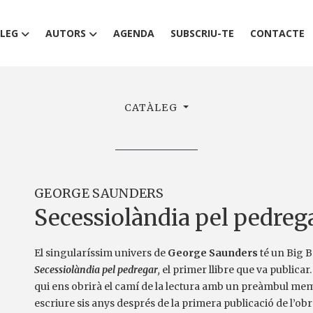
LEG
AUTORS
AGENDA
SUBSCRIU-TE
CONTACTE
CATÀLEG
GEORGE SAUNDERS
Secessiolàndia pel pedreg
El singularíssim univers de
George Saunders
té un Big B
Secessiolàndia pel pedregar
,
el primer llibre que va publicar.
qui ens obrirà el camí de la lectura amb un preàmbul me
escriure sis anys després de la primera publicació de l’ob