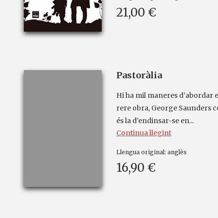
21,00 €
Pastoràlia
Hi ha mil maneres d’abordar 
rere obra, George Saunders co
és la d’endinsar-se en...
Continua llegint
Llengua original:
anglès
16,90 €