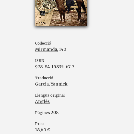
Col·lecció
Mirmanda
, 140
ISBN
978-84-15835-67-7
Traducció
Garcia, Yannick
Llengua original
Anglès
208
Pàgines
Preu
18,60 €