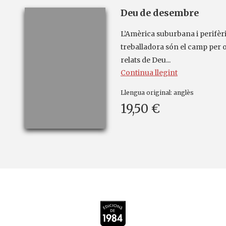
Deu de desembre
L’Amèrica suburbana i perifèric
treballadora són el camp per 
relats de Deu...
Continua llegint
Llengua original:
anglès
19,50 €