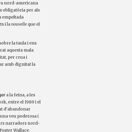
tiva nord-americana
 obligatòria per als
um empeltada
s i la
nouvelle
que el
sobre la taula i ens
rat aquesta mala
at, per crua i
ar amb dignitat la
egar
a la feina, a les
k, entre el 1989 i el
punt d’abandonar
, una veu poderosa i
llors narradors nord-
Foster Wallace.