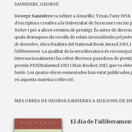
SAUNDERS, GEORGE
George Saunders
va néixer a Amarillo, Texas, l’any 1958
d’escriptura creativa a la Universitat de Syracuse i escriu p
Yorker
i per a altres revistes de prestigi. És autor de diverso
quals destaquen els reculls de relats
Secessiolàndia pel pedr
de desembre
, obra finalista del National Book Award 2013, i
l’alliberament
. La qualitat de la seva literatura és reconegu
internacionalment i ha rebut diversos guardons de prestig
premis PEN/Malamud 2013 i Man Booker 2017, que va obte
bardo
. Les quatre obres esmentades han estat publicades 
en aquesta mateixa col·lecció.
MÉS OBRES DE GEORGE SAUNDERS A EDICIONS DE 19
El dia de l’alliberamen