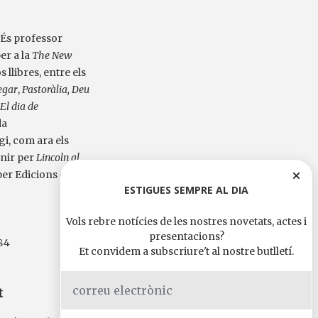
. És professor
er a la
The New
s llibres, entre els
egar
,
Pastoràlia, Deu
El dia de
da
i, com ara els
nir per
Lincoln al
per Edicions de 1984
ESTIGUES SEMPRE AL DIA
Vols rebre notícies de les nostres novetats, actes i
presentacions?
84
Et convidem a subscriure't al nostre butlletí.
t