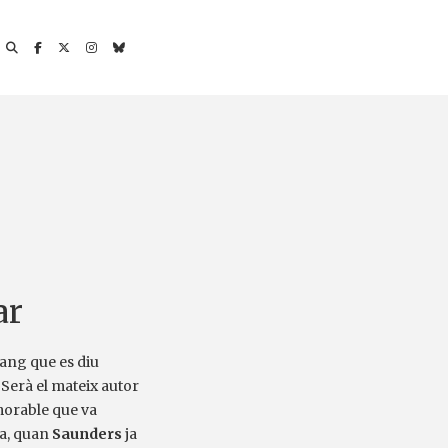
ar
ang que es diu
 Serà el mateix autor
morable que va
ra, quan
Saunders
ja